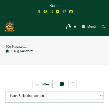
Zum
Konto
Inhalt
springen
Menü
0
40g Kapazität
>
40g Kapazität
Filter