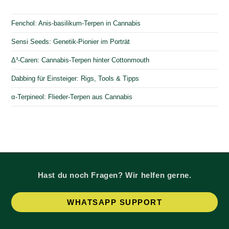
Fenchol: Anis-basilikum-Terpen in Cannabis
Sensi Seeds: Genetik-Pionier im Porträt
Δ³-Caren: Cannabis-Terpen hinter Cottonmouth
Dabbing für Einsteiger: Rigs, Tools & Tipps
α-Terpineol: Flieder-Terpen aus Cannabis
Hast du noch Fragen? Wir helfen gerne.
Op
WHATSAPP SUPPORT
in
a