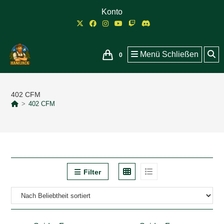
Zum
Konto
Inhalt
springen
Menü
Schließen
0
402 CFM
>
402 CFM
Filter