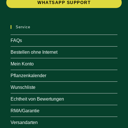
Op
WHATSAPP SUPPORT
in
a
ne
Service
tab
FAQs
Bestellen ohne Internet
Mein Konto
Pflanzenkalender
Wunschliste
Echtheit von Bewertungen
RMA/Garantie
Versandarten