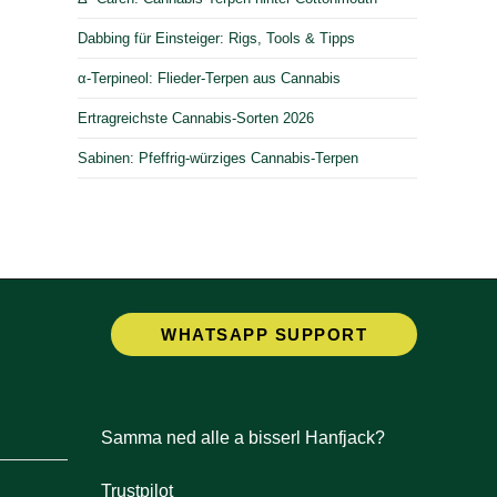
Dabbing für Einsteiger: Rigs, Tools & Tipps
α-Terpineol: Flieder-Terpen aus Cannabis
Ertragreichste Cannabis-Sorten 2026
Sabinen: Pfeffrig-würziges Cannabis-Terpen
Opens
WHATSAPP SUPPORT
in
a
new
tab
Samma ned alle a bisserl Hanfjack?
Trustpilot