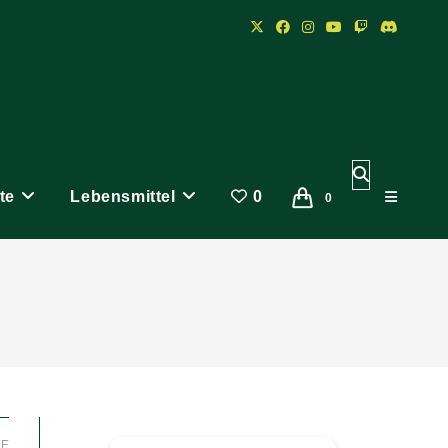
Website-
te
Lebensmittel
0
Suche
0
umschalten
LE