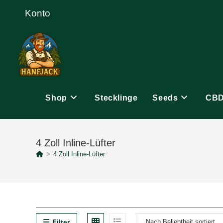
Zum
Konto
Inhalt
springen
Shop
Stecklinge
Seeds
CB
4 Zoll Inline-Lüfter
>
4 Zoll Inline-Lüfter
Filter