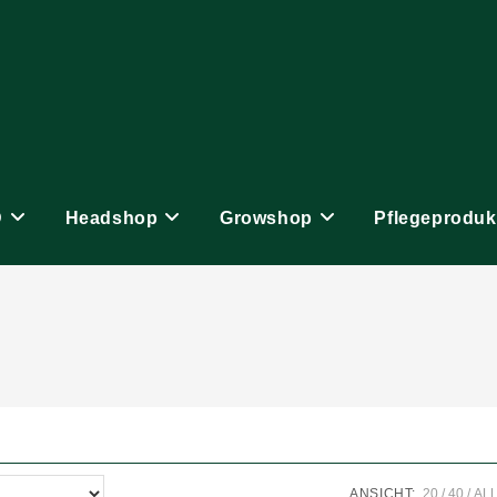
D
Headshop
Growshop
Pflegeproduk
ANSICHT:
20
40
AL