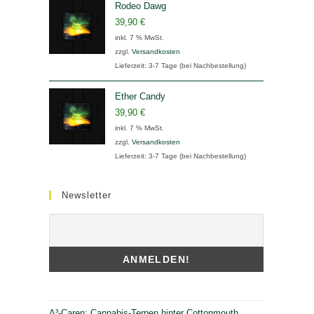
Rodeo Dawg
39,90
€
inkl. 7 % MwSt.
zzgl.
Versandkosten
Lieferzeit:
3-7 Tage (bei Nachbestellung)
Ether Candy
39,90
€
inkl. 7 % MwSt.
zzgl.
Versandkosten
Lieferzeit:
3-7 Tage (bei Nachbestellung)
Newsletter
Δ³-Caren: Cannabis-Terpen hinter Cottonmouth