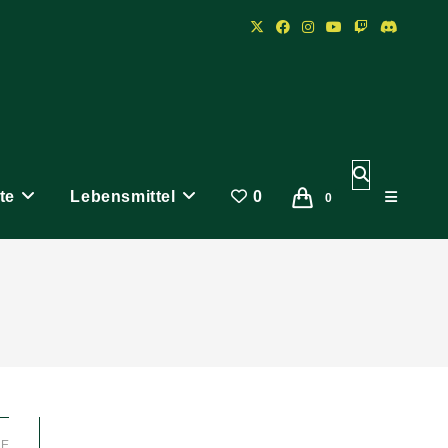
Website-
te
Lebensmittel
0
Suche
0
umschalten
LE