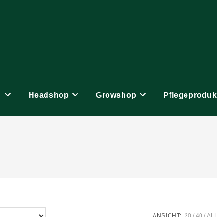
D
Headshop
Growshop
Pflegeproduk
ANSICHT:
20
40
AL