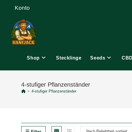
Zum
Konto
Inhalt
springen
Shop
Stecklinge
Seeds
CB
4-stufiger Pflanzenständer
>
4-stufiger Pflanzenständer
Filter