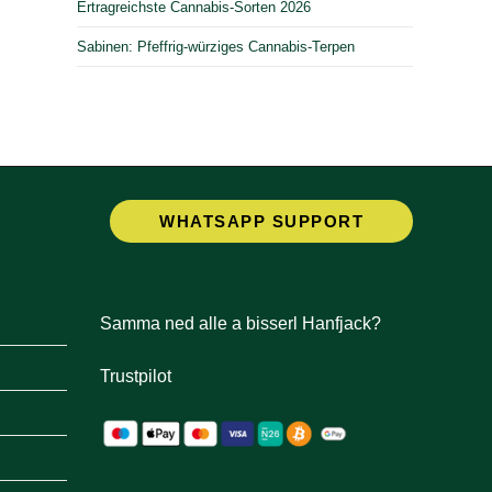
Ertragreichste Cannabis-Sorten 2026
Sabinen: Pfeffrig-würziges Cannabis-Terpen
Opens
WHATSAPP SUPPORT
in
a
new
tab
Samma ned alle a bisserl Hanfjack?
Trustpilot