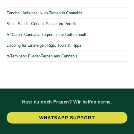
Fenchol: Anis-basilikum-Terpen in Cannabis
Sensi Seeds: Genetik-Pionier im Porträt
Δ³-Caren: Cannabis-Terpen hinter Cottonmouth
Dabbing für Einsteiger: Rigs, Tools & Tipps
α-Terpineol: Flieder-Terpen aus Cannabis
Hast du noch Fragen? Wir helfen gerne.
Op
WHATSAPP SUPPORT
in
a