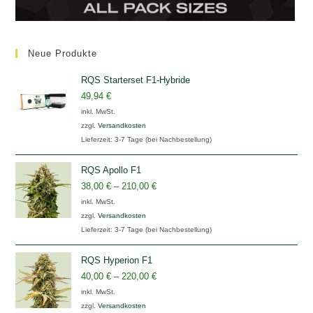
Neue Produkte
RQS Starterset F1-Hybride
49,94
€
inkl. MwSt.
zzgl.
Versandkosten
Lieferzeit:
3-7 Tage (bei Nachbestellung)
RQS Apollo F1
38,00
€
–
210,00
€
inkl. MwSt.
zzgl.
Versandkosten
Lieferzeit:
3-7 Tage (bei Nachbestellung)
RQS Hyperion F1
40,00
€
–
220,00
€
inkl. MwSt.
zzgl.
Versandkosten