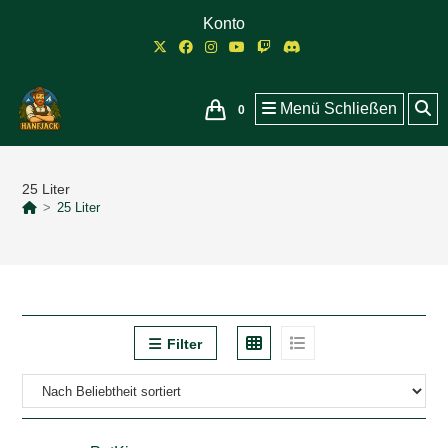
Zum
Konto
Inhalt
springen
Menü
Schließen
0
25 Liter
>
25 Liter
Filter