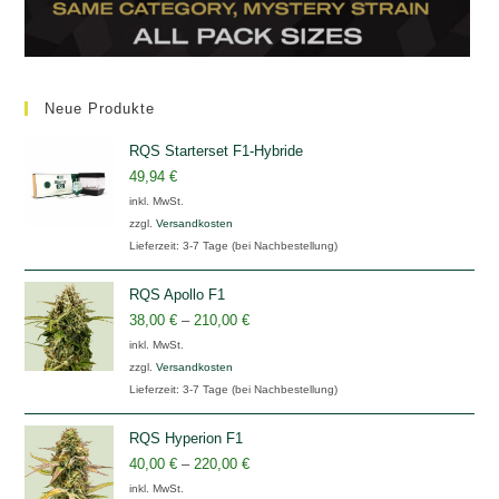
Neue Produkte
RQS Starterset F1-Hybride
49,94
€
inkl. MwSt.
zzgl.
Versandkosten
Lieferzeit:
3-7 Tage (bei Nachbestellung)
RQS Apollo F1
38,00
€
–
210,00
€
inkl. MwSt.
zzgl.
Versandkosten
Lieferzeit:
3-7 Tage (bei Nachbestellung)
RQS Hyperion F1
40,00
€
–
220,00
€
inkl. MwSt.