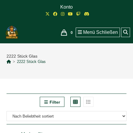
Zum
Konto
Inhalt
springen
Menü
Schließen
0
2222 Stück Glas
>
2222 Stück Glas
Filter