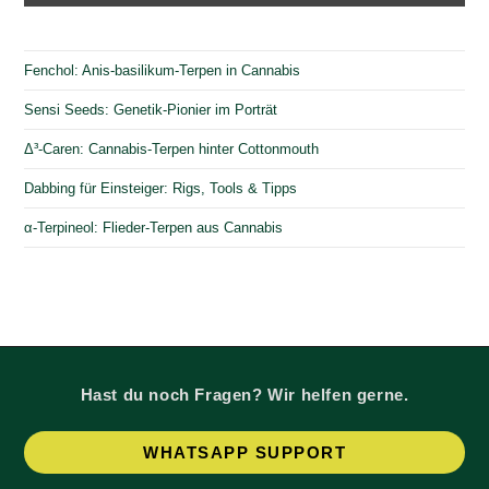
Fenchol: Anis-basilikum-Terpen in Cannabis
Sensi Seeds: Genetik-Pionier im Porträt
Δ³-Caren: Cannabis-Terpen hinter Cottonmouth
Dabbing für Einsteiger: Rigs, Tools & Tipps
α-Terpineol: Flieder-Terpen aus Cannabis
Hast du noch Fragen? Wir helfen gerne.
Op
WHATSAPP SUPPORT
in