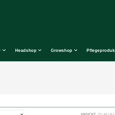
D
Headshop
Growshop
Pflegeproduk
ANSICHT:
20
40
AL