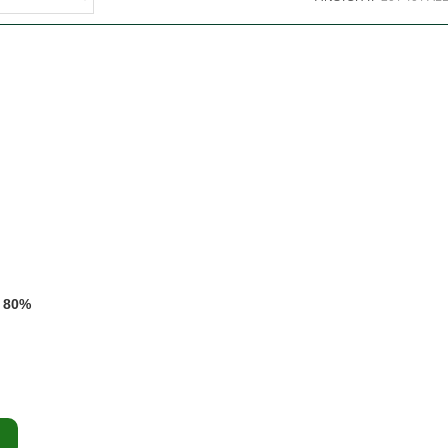
D 80%
b