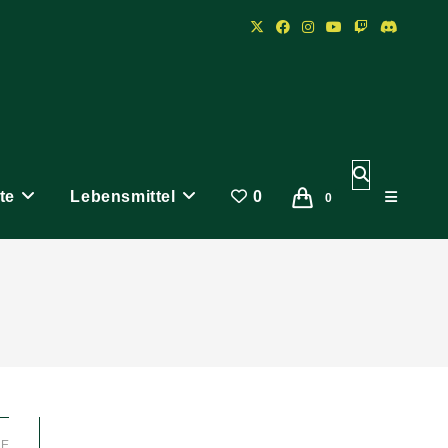
Website-
te
Lebensmittel
0
Suche
0
umschalten
LE