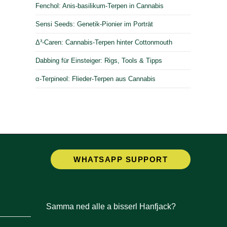
Fenchol: Anis-basilikum-Terpen in Cannabis
Sensi Seeds: Genetik-Pionier im Porträt
Δ³-Caren: Cannabis-Terpen hinter Cottonmouth
Dabbing für Einsteiger: Rigs, Tools & Tipps
α-Terpineol: Flieder-Terpen aus Cannabis
Opens
WHATSAPP SUPPORT
in
a
new
tab
Samma ned alle a bisserl Hanfjack?