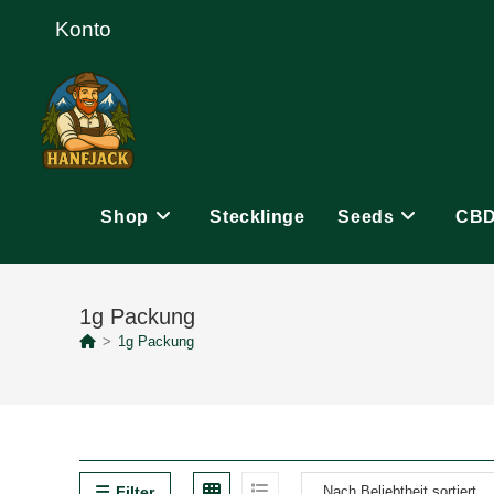
Zum
Konto
Inhalt
springen
Shop
Stecklinge
Seeds
CB
1g Packung
>
1g Packung
Filter