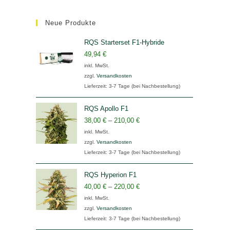
Neue Produkte
RQS Starterset F1-Hybride
49,94
€
inkl. MwSt.
zzgl.
Versandkosten
Lieferzeit:
3-7 Tage (bei Nachbestellung)
RQS Apollo F1
38,00
€
–
210,00
€
inkl. MwSt.
zzgl.
Versandkosten
Lieferzeit:
3-7 Tage (bei Nachbestellung)
RQS Hyperion F1
40,00
€
–
220,00
€
inkl. MwSt.
zzgl.
Versandkosten
Lieferzeit:
3-7 Tage (bei Nachbestellung)