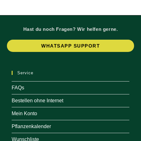
Hast du noch Fragen? Wir helfen gerne.
Op
WHATSAPP SUPPORT
in
a
ne
Service
tab
FAQs
Bestellen ohne Internet
Mein Konto
Pflanzenkalender
Wunschliste