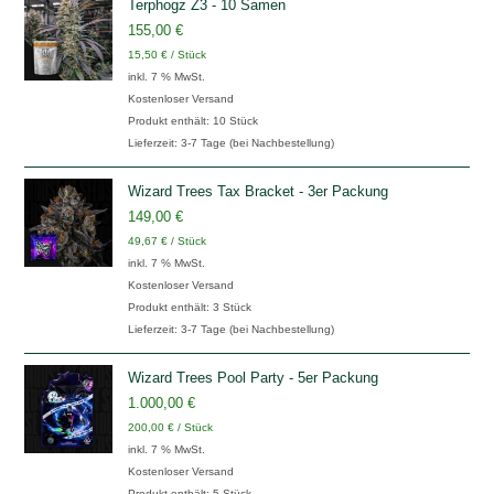
Terphogz Z3 - 10 Samen
155,00
€
15,50
€
/
Stück
inkl. 7 % MwSt.
Kostenloser Versand
Produkt enthält: 10
Stück
Lieferzeit:
3-7 Tage (bei Nachbestellung)
Wizard Trees Tax Bracket - 3er Packung
149,00
€
49,67
€
/
Stück
inkl. 7 % MwSt.
Kostenloser Versand
Produkt enthält: 3
Stück
Lieferzeit:
3-7 Tage (bei Nachbestellung)
Wizard Trees Pool Party - 5er Packung
1.000,00
€
200,00
€
/
Stück
inkl. 7 % MwSt.
Kostenloser Versand
Produkt enthält: 5
Stück