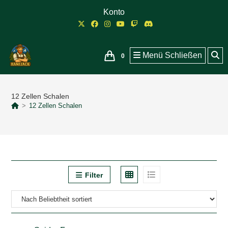
Zum
Konto
Inhalt
springen
Menü
Schließen
0
12 Zellen Schalen
>
12 Zellen Schalen
Filter