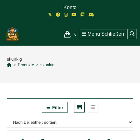
Zum
Konto
Inhalt
springen
Menü
Schließen
0
skunkig
>
Produkte
>
skunkig
Filter