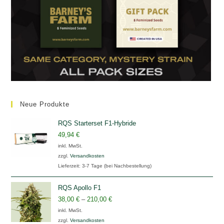
Neue Produkte
RQS Starterset F1-Hybride
49,94
€
inkl. MwSt.
zzgl.
Versandkosten
Lieferzeit:
3-7 Tage (bei Nachbestellung)
RQS Apollo F1
38,00
€
–
210,00
€
inkl. MwSt.
zzgl.
Versandkosten