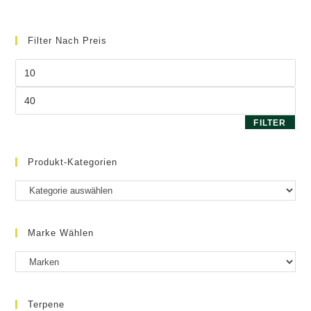
auf.
Die
Optionen
können
Filter Nach Preis
auf
der
Produktseite
Min.
gewählt
Preis
werden
Max.
Preis
FILTER
Produkt-Kategorien
Marke Wählen
Terpene