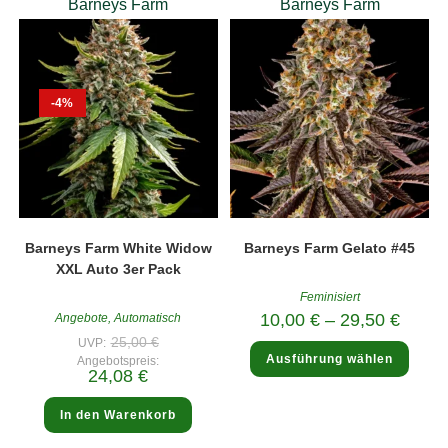
Barneys Farm
Barneys Farm
-4%
Barneys Farm White Widow
Barneys Farm Gelato #45
XXL Auto 3er Pack
Feminisiert
10,00
€
–
29,50
€
Angebote
,
Automatisch
Ursprünglicher
25,00
€
UVP:
Diese
Preis
Ausführung wählen
Produ
Angebotspreis:
war:
Aktueller
24,08
€
weist
25,00 €
Preis
mehre
ist:
Varia
24,08 €.
In den Warenkorb
auf.
Die
Optio