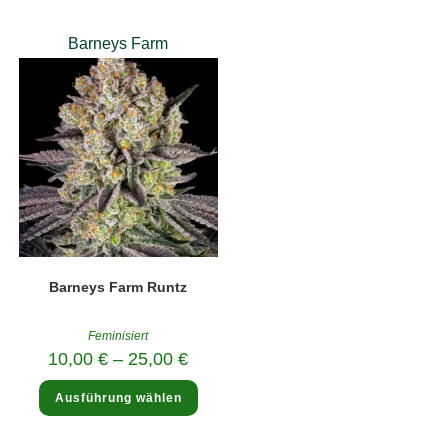
könne
auf
der
Barneys Farm
Produk
gewäh
werde
Barneys Farm Runtz
Feminisiert
10,00
€
–
25,00
€
Dieses
Ausführung wählen
Produkt
weist
mehrere
Varianten