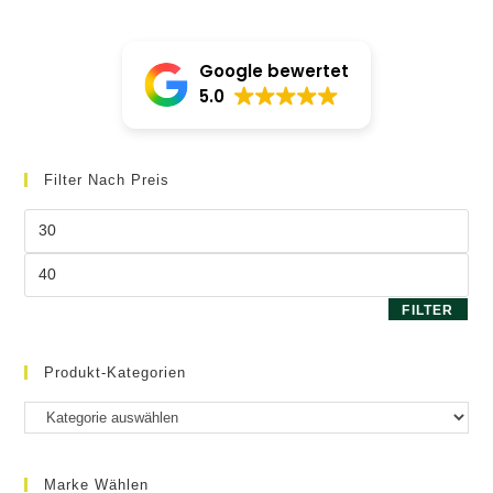
Die
Optio
könne
auf
Google bewertet
der
Produk
5.0
gewäh
werde
Filter Nach Preis
Min.
Preis
Max.
Preis
FILTER
Produkt-Kategorien
Marke Wählen