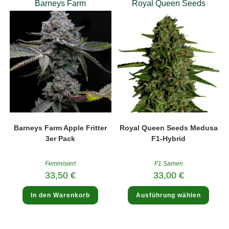
Barneys Farm
Royal Queen Seeds
Barneys Farm Apple Fritter
Royal Queen Seeds Medusa
3er Pack
F1-Hybrid
Feminisiert
F1 Samen
33,50
€
33,00
€
Diese
In den Warenkorb
Ausführung wählen
Produ
weist
mehre
Varia
auf.