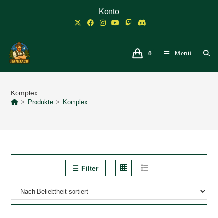
Zum
Konto
Inhalt
springen
Menü
0
Komplex
>
Produkte
>
Komplex
Filter