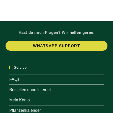
Hast du noch Fragen? Wir helfen gerne.
Op
WHATSAPP SUPPORT
in
a
ne
Service
tab
FAQs
Bestellen ohne Internet
Mein Konto
Pflanzenkalender