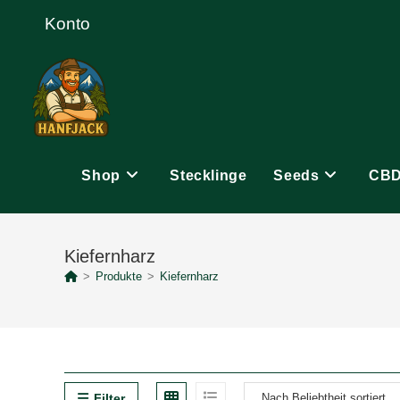
Zum
Konto
Inhalt
springen
Shop
Stecklinge
Seeds
CB
Kiefernharz
>
Produkte
>
Kiefernharz
Filter