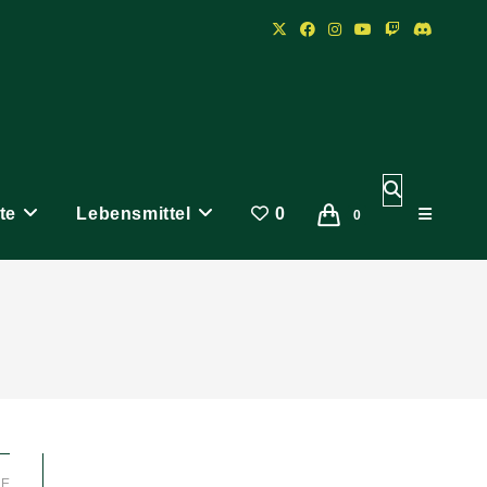
Website-
te
Lebensmittel
0
Suche
0
umschalten
LE