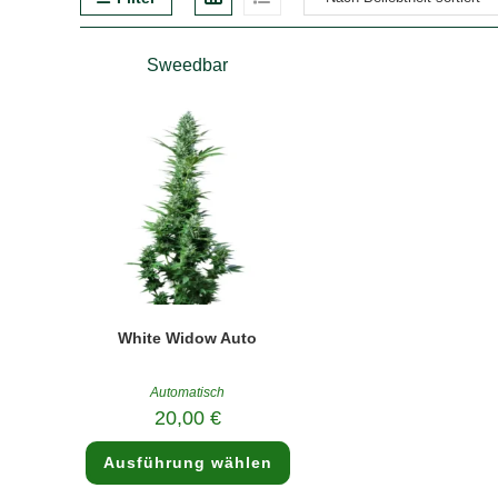
Sweedbar
White Widow Auto
Automatisch
20,00
€
Dieses
Ausführung wählen
Produkt
weist
mehrere