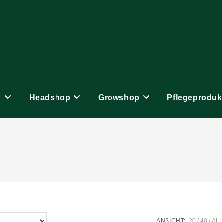
D
Headshop
Growshop
Pflegeproduk
ANSICHT:
20
40
AL