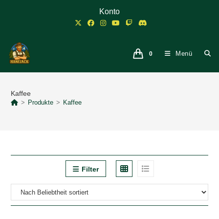
Zum
Konto
Inhalt
springen
Menü
0
Kaffee
>
Produkte
>
Kaffee
Filter