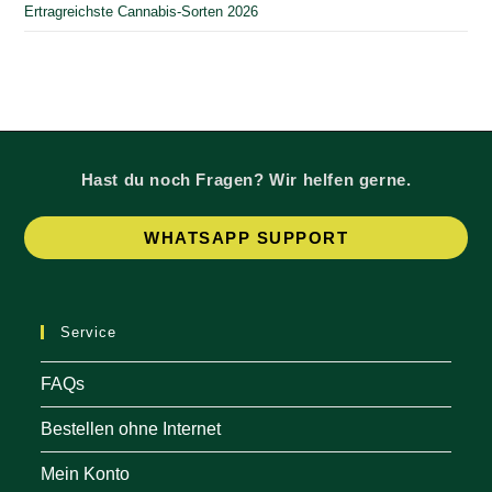
Ertragreichste Cannabis-Sorten 2026
Hast du noch Fragen? Wir helfen gerne.
Op
WHATSAPP SUPPORT
in
a
ne
Service
tab
FAQs
Bestellen ohne Internet
Mein Konto