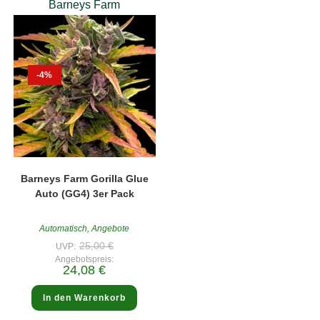
Barneys Farm
-4%
Barneys Farm Gorilla Glue
Auto (GG4) 3er Pack
Automatisch
,
Angebote
Ursprünglicher
25,00
€
UVP:
Preis
Angebotspreis:
war:
Aktueller
24,08
€
25,00 €
Preis
ist:
24,08 €.
In den Warenkorb