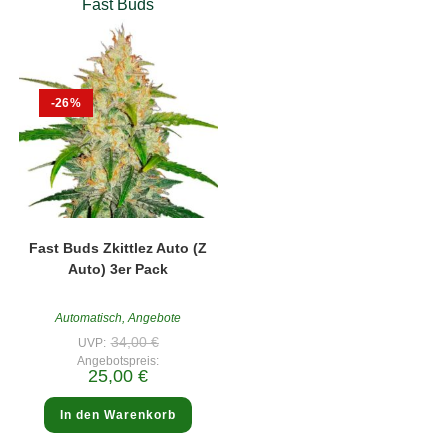
Fast Buds
-26%
Fast Buds Zkittlez Auto (Z
Auto) 3er Pack
Automatisch
,
Angebote
Ursprünglicher
34,00
€
UVP:
Preis
Angebotspreis:
war:
Aktueller
25,00
€
34,00 €
Preis
ist:
25,00 €.
In den Warenkorb