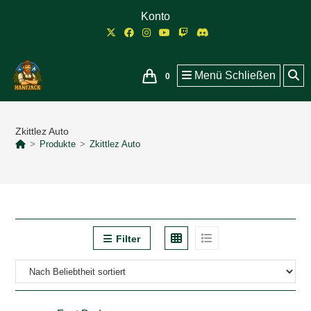
Zum
Konto
Inhalt
springen
Menü
Schließen
0
Zkittlez Auto
>
Produkte
>
Zkittlez Auto
Filter