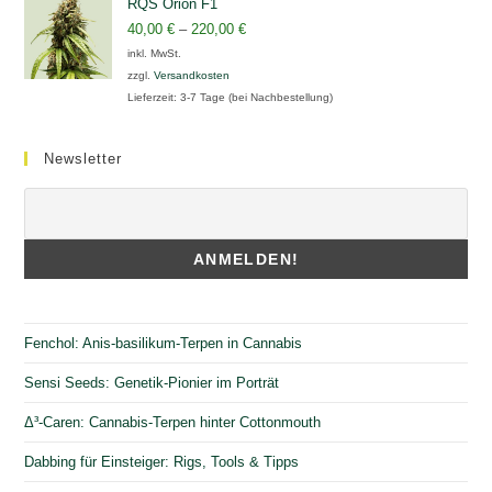
RQS Orion F1
40,00
€
–
220,00
€
inkl. MwSt.
zzgl.
Versandkosten
Lieferzeit:
3-7 Tage (bei Nachbestellung)
Newsletter
Fenchol: Anis-basilikum-Terpen in Cannabis
Sensi Seeds: Genetik-Pionier im Porträt
Δ³-Caren: Cannabis-Terpen hinter Cottonmouth
Dabbing für Einsteiger: Rigs, Tools & Tipps