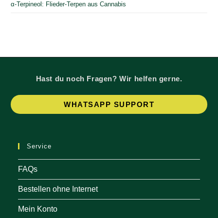
α-Terpineol: Flieder-Terpen aus Cannabis
Hast du noch Fragen? Wir helfen gerne.
Op
WHATSAPP SUPPORT
in
a
ne
Service
tab
FAQs
Bestellen ohne Internet
Mein Konto