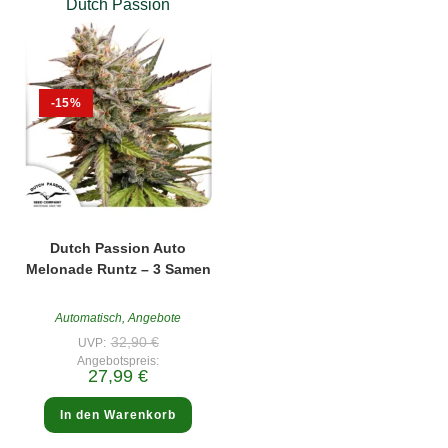
Dutch Passion
-15%
Dutch Passion Auto
Melonade Runtz – 3 Samen
Automatisch
,
Angebote
Ursprünglicher
32,90
€
UVP:
Preis
Angebotspreis:
war:
Aktueller
27,99
€
32,90 €
Preis
ist:
27,99 €.
In den Warenkorb