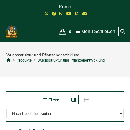
Zum
Konto
Inhalt
springen
Menü
Schließen
0
Wuchsstruktur und Pflanzenentwicklung
>
Produkte
>
Wuchsstruktur und Pflanzenentwicklung
Filter