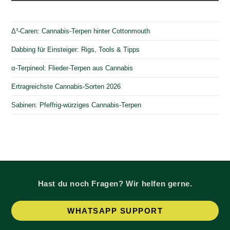
Δ³-Caren: Cannabis-Terpen hinter Cottonmouth
Dabbing für Einsteiger: Rigs, Tools & Tipps
α-Terpineol: Flieder-Terpen aus Cannabis
Ertragreichste Cannabis-Sorten 2026
Sabinen: Pfeffrig-würziges Cannabis-Terpen
Hast du noch Fragen? Wir helfen gerne.
Op
WHATSAPP SUPPORT
in