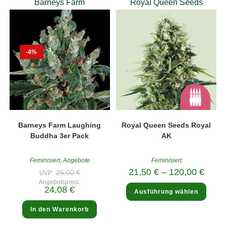
Barneys Farm
Royal Queen Seeds
-4%
Barneys Farm Laughing
Royal Queen Seeds Royal
Buddha 3er Pack
AK
Feminisiert
,
Angebote
Feminisiert
Ursprünglicher
21,50
€
–
120,00
€
25,00
€
UVP:
Preis
Angebotspreis:
war:
Diese
Aktueller
24,08
€
25,00 €
Ausführung wählen
Produ
Preis
weist
ist:
mehre
24,08 €.
In den Warenkorb
Varia
auf.