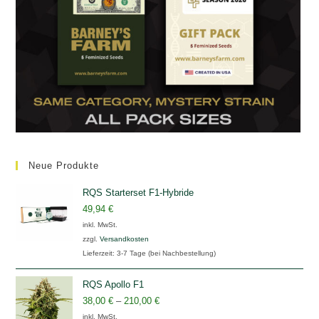
Neue Produkte
RQS Starterset F1-Hybride
49,94
€
inkl. MwSt.
zzgl.
Versandkosten
Lieferzeit:
3-7 Tage (bei Nachbestellung)
RQS Apollo F1
38,00
€
–
210,00
€
inkl. MwSt.