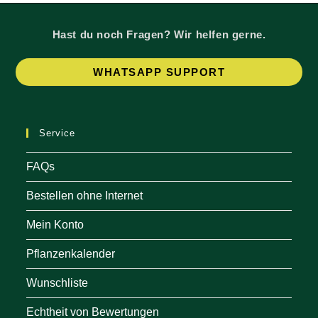
Hast du noch Fragen? Wir helfen gerne.
Op
WHATSAPP SUPPORT
in
a
ne
Service
tab
FAQs
Bestellen ohne Internet
Mein Konto
Pflanzenkalender
Wunschliste
Echtheit von Bewertungen