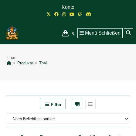
Zum
Konto
Inhalt
springen
Menü
Schließen
0
Thai
>
Produkte
>
Thai
Filter