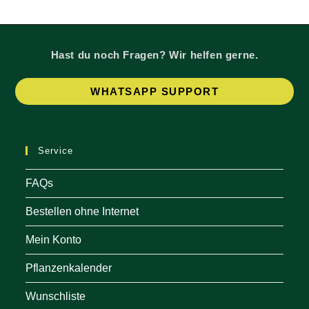
Hast du noch Fragen? Wir helfen gerne.
Op
WHATSAPP SUPPORT
in
a
ne
Service
tab
FAQs
Bestellen ohne Internet
Mein Konto
Pflanzenkalender
Wunschliste