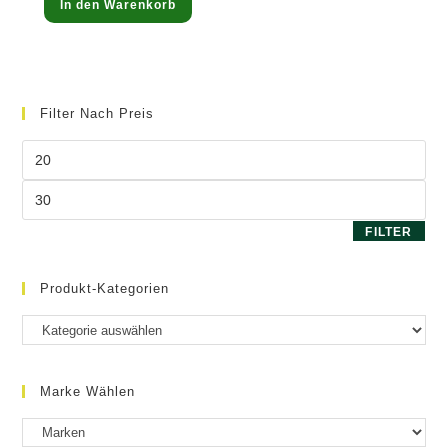
In den Warenkorb
mit
5.00
von 5
Filter Nach Preis
Min.
Preis
Max.
Preis
FILTER
Produkt-Kategorien
Marke Wählen