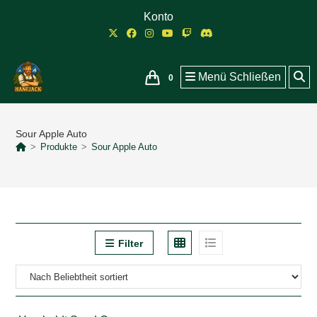
Zum
Konto
Inhalt
springen
Menü
Schließen
0
Sour Apple Auto
>
Produkte
>
Sour Apple Auto
Filter