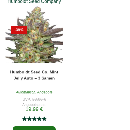
Humboldt Seed Company
-39%
Humboldt Seed Co. Mint
Jelly Auto – 3 Samen
Automatisch
,
Angebote
Ursprünglicher
33,00
€
UVP:
Preis
Angebotspreis:
war:
Aktueller
19,99
€
33,00 €
Preis
ist:
19,99 €.
Bewertet