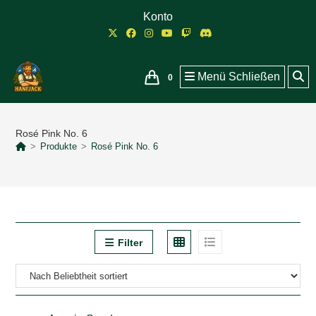
Zum
Konto
Inhalt
springen
Menü
Schließen
0
Rosé Pink No. 6
>
Produkte
>
Rosé Pink No. 6
Filter