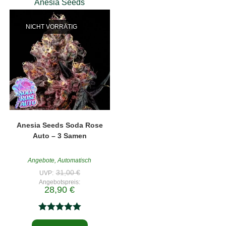
Anesia Seeds
NICHT VORRÄTIG
Anesia Seeds Soda Rose
Auto – 3 Samen
Angebote
,
Automatisch
Ursprünglicher
31,00
€
UVP:
Preis
Angebotspreis:
war:
Aktueller
28,90
€
31,00 €
Preis
ist:
28,90 €.
Bewertet