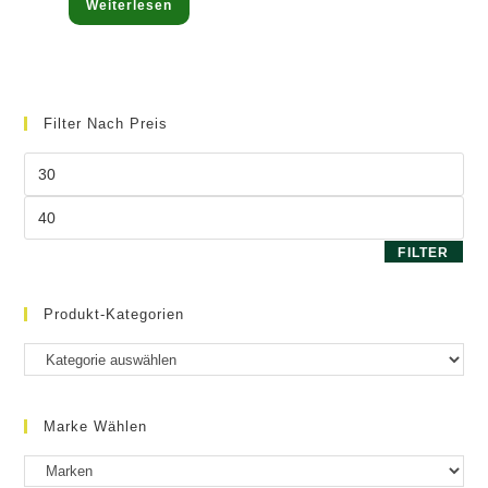
Weiterlesen
mit
5.00
von 5
Filter Nach Preis
Min.
Preis
Max.
Preis
FILTER
Produkt-Kategorien
Marke Wählen