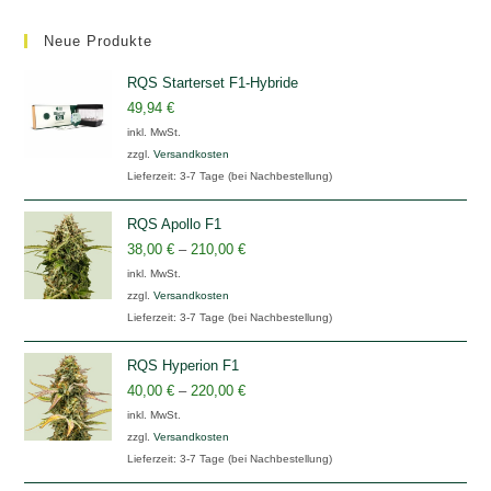
Neue Produkte
RQS Starterset F1-Hybride
49,94
€
inkl. MwSt.
zzgl.
Versandkosten
Lieferzeit:
3-7 Tage (bei Nachbestellung)
RQS Apollo F1
38,00
€
–
210,00
€
inkl. MwSt.
zzgl.
Versandkosten
Lieferzeit:
3-7 Tage (bei Nachbestellung)
RQS Hyperion F1
40,00
€
–
220,00
€
inkl. MwSt.
zzgl.
Versandkosten
Lieferzeit:
3-7 Tage (bei Nachbestellung)