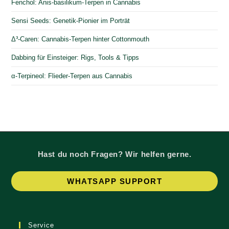
Fenchol: Anis-basilikum-Terpen in Cannabis
Sensi Seeds: Genetik-Pionier im Porträt
Δ³-Caren: Cannabis-Terpen hinter Cottonmouth
Dabbing für Einsteiger: Rigs, Tools & Tipps
α-Terpineol: Flieder-Terpen aus Cannabis
Hast du noch Fragen? Wir helfen gerne.
Op
WHATSAPP SUPPORT
in
a
ne
Service
tab