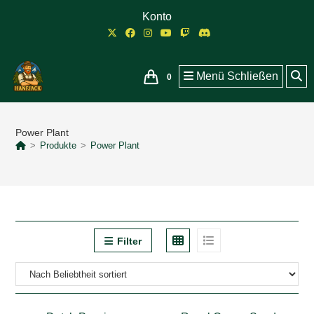
Zum
Konto
Inhalt
springen
Menü
Schließen
0
Power Plant
>
Produkte
>
Power Plant
Filter