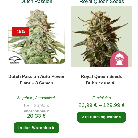
Dutch Passion
Royal Queen Seeds
-15%
Dutch Passion Auto Power
Royal Queen Seeds
Plant – 3 Samen
Bubblegum XL
Angebote
,
Automatisch
Feminisiert
Ursprünglicher
22,99
€
–
129,99
€
23,90
€
UVP:
Preis
Angebotspreis:
war:
Diese
Aktueller
20,33
€
23,90 €
Ausführung wählen
Produ
Preis
weist
ist:
mehre
20,33 €.
In den Warenkorb
Varia
auf.