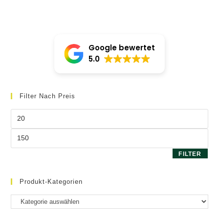
Die
Optio
könne
auf
der
Produk
gewäh
Google bewertet
werde
5.0
Filter Nach Preis
Min.
Preis
Max.
Preis
FILTER
Produkt-Kategorien