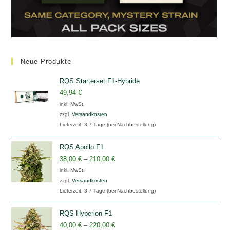
Neue Produkte
RQS Starterset F1-Hybride
49,94
€
inkl. MwSt.
zzgl.
Versandkosten
Lieferzeit:
3-7 Tage (bei Nachbestellung)
RQS Apollo F1
38,00
€
–
210,00
€
inkl. MwSt.
zzgl.
Versandkosten
Lieferzeit:
3-7 Tage (bei Nachbestellung)
RQS Hyperion F1
40,00
€
–
220,00
€