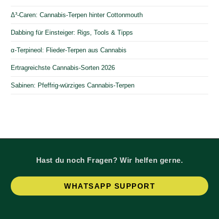
Δ³-Caren: Cannabis-Terpen hinter Cottonmouth
Dabbing für Einsteiger: Rigs, Tools & Tipps
α-Terpineol: Flieder-Terpen aus Cannabis
Ertragreichste Cannabis-Sorten 2026
Sabinen: Pfeffrig-würziges Cannabis-Terpen
Hast du noch Fragen? Wir helfen gerne.
Op
WHATSAPP SUPPORT
in
a
ne