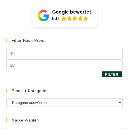
können
auf
Google bewertet
der
Produktseite
5.0
gewählt
werden
Filter Nach Preis
Min.
Preis
Max.
Preis
FILTER
Produkt-Kategorien
Marke Wählen