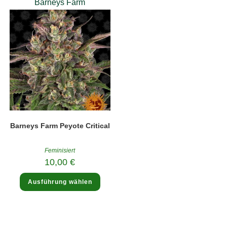
Barneys Farm
Barneys Farm Peyote Critical
Feminisiert
10,00
€
Dieses
Ausführung wählen
Produkt
weist
mehrere
Varianten
auf.
Die
Optionen