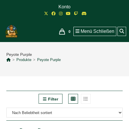
Zum
Konto
Inhalt
springen
Menü
Schließen
0
Peyote Purple
>
Produkte
>
Peyote Purple
Filter