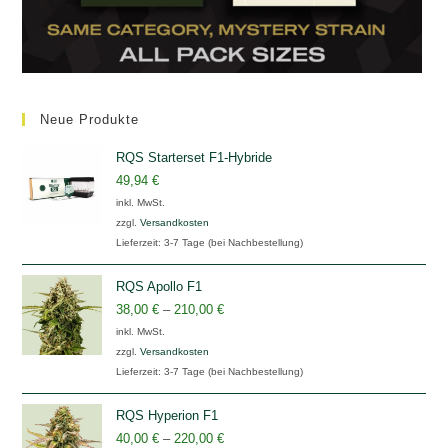
Neue Produkte
RQS Starterset F1-Hybride
49,94
€
inkl. MwSt.
zzgl.
Versandkosten
Lieferzeit:
3-7 Tage (bei Nachbestellung)
RQS Apollo F1
38,00
€
–
210,00
€
inkl. MwSt.
zzgl.
Versandkosten
Lieferzeit:
3-7 Tage (bei Nachbestellung)
RQS Hyperion F1
40,00
€
–
220,00
€