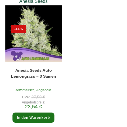
Anesia Seeds
-14%
Anesia Seeds Auto
Lemongrass – 3 Samen
Automatisch
,
Angebote
Ursprünglicher
27,50
€
UVP:
Preis
Angebotspreis:
war:
Aktueller
23,54
€
27,50 €
Preis
ist:
23,54 €.
In den Warenkorb