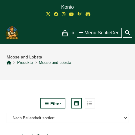
Zum
Konto
Inhalt
springen
Menü
Schließen
0
Moose and Lobsta
>
Produkte
>
Moose and Lobsta
Filter