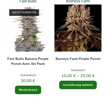
Fast Buds
Barneys Farm
NICHT VORRÄTIG
Fast Buds Banana Purple
Barneys Farm Purple Punch
Punch Auto 3er Pack
Feminisiert
10,00
€
–
25,00
€
Automatisch
30,00
€
Diese
Ausführung wählen
Produ
weist
Weiterlesen
mehre
Varia
auf.
Die
Optio