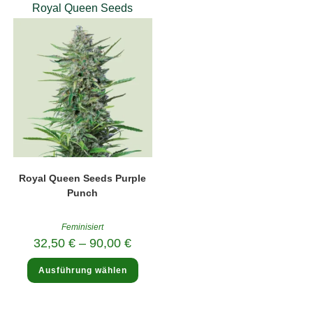
Optionen
Royal Queen Seeds
können
auf
der
Produktseite
gewählt
werden
Royal Queen Seeds Purple
Punch
Feminisiert
32,50
€
–
90,00
€
Dieses
Ausführung wählen
Produkt
weist
mehrere
Varianten
auf.