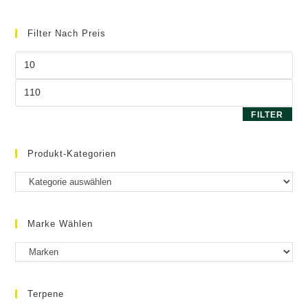
Die
Optionen
können
Filter Nach Preis
auf
der
Produktseite
Min.
gewählt
Preis
werden
Max.
Preis
FILTER
Produkt-Kategorien
Marke Wählen
Terpene