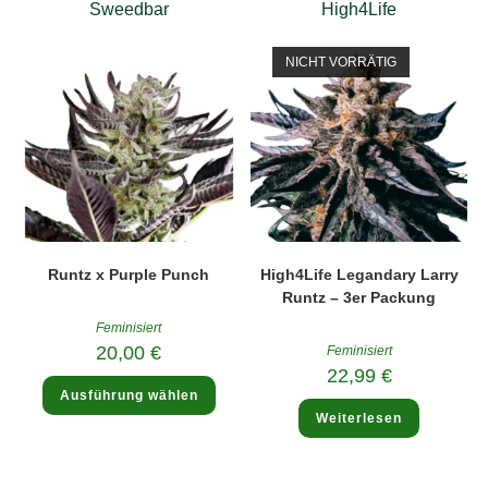
Sweedbar
High4Life
könne
auf
der
Produk
NICHT VORRÄTIG
gewäh
werde
Runtz x Purple Punch
High4Life Legandary Larry
Runtz – 3er Packung
Feminisiert
20,00
€
Feminisiert
22,99
€
Dieses
Ausführung wählen
Produkt
weist
Weiterlesen
mehrere
Varianten
auf.
Die