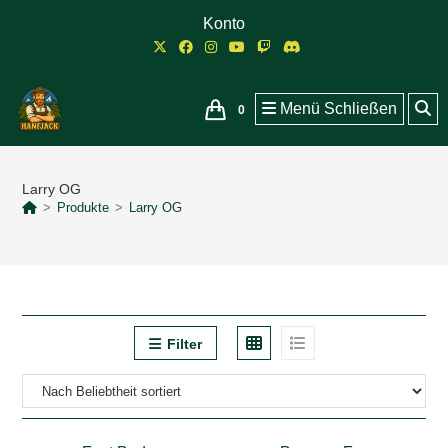
Zum
Konto
Inhalt
springen
Menü
Schließen
0
Larry OG
>
Produkte
>
Larry OG
Filter