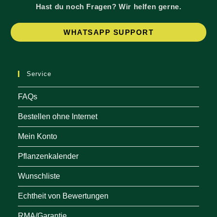
Hast du noch Fragen? Wir helfen gerne.
Op
WHATSAPP SUPPORT
in
a
ne
Service
tab
FAQs
Bestellen ohne Internet
Mein Konto
Pflanzenkalender
Wunschliste
Echtheit von Bewertungen
RMA/Garantie