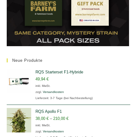
Neue Produkte
RQS Starterset F1-Hybride
49,94
€
inkl. MwSt.
zzgl.
Versandkosten
Lieferzeit:
3-7 Tage (bei Nachbestellung)
RQS Apollo F1
38,00
€
–
210,00
€
inkl. MwSt.
zzgl.
Versandkosten