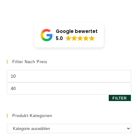
von 5
könne
auf
der
Produk
gewäh
werde
Google bewertet
5.0
Filter Nach Preis
Min.
Preis
Max.
Preis
FILTER
Produkt-Kategorien