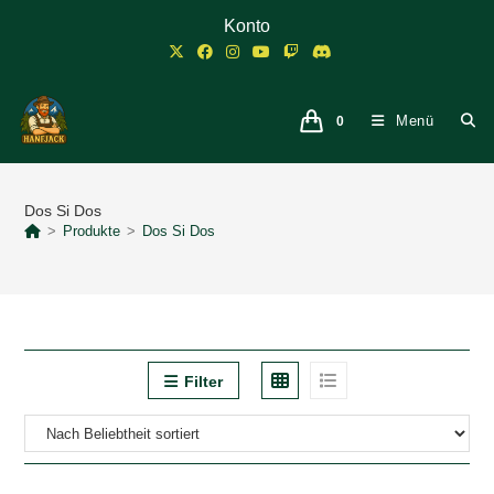
Zum
Konto
Inhalt
springen
Menü
0
Dos Si Dos
>
Produkte
>
Dos Si Dos
Filter