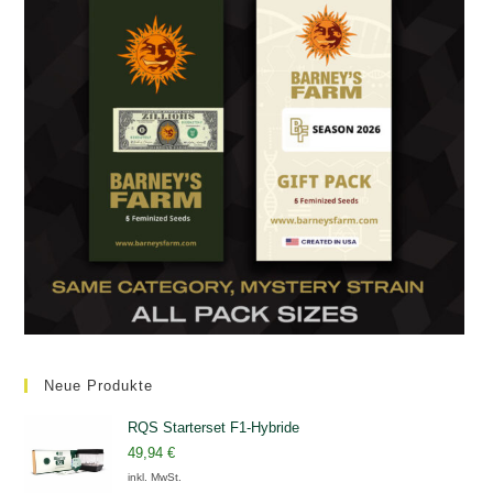
Neue Produkte
RQS Starterset F1-Hybride
49,94
€
inkl. MwSt.