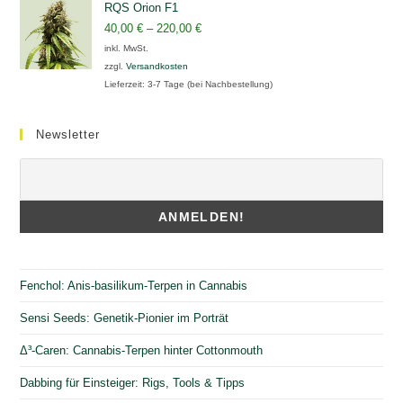
RQS Orion F1
40,00
€
–
220,00
€
inkl. MwSt.
zzgl.
Versandkosten
Lieferzeit:
3-7 Tage (bei Nachbestellung)
Newsletter
Fenchol: Anis-basilikum-Terpen in Cannabis
Sensi Seeds: Genetik-Pionier im Porträt
Δ³-Caren: Cannabis-Terpen hinter Cottonmouth
Dabbing für Einsteiger: Rigs, Tools & Tipps