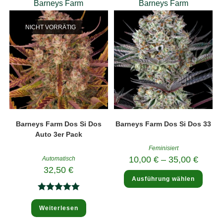
Barneys Farm
Barneys Farm
NICHT VORRÄTIG
Barneys Farm Dos Si Dos
Barneys Farm Dos Si Dos 33
Auto 3er Pack
Feminisiert
10,00
€
–
35,00
€
Automatisch
32,50
€
Diese
Ausführung wählen
Produ
weist
mehre
Bewertet
Varia
auf.
Weiterlesen
mit
5.00
Die
Optio