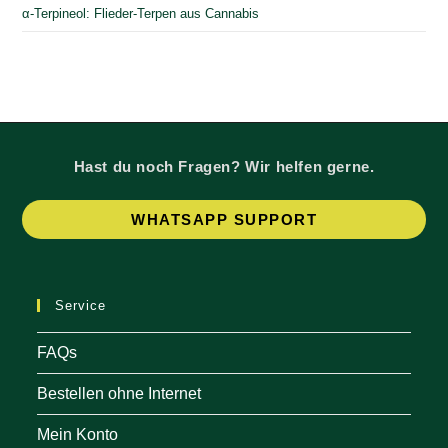
α-Terpineol: Flieder-Terpen aus Cannabis
Hast du noch Fragen? Wir helfen gerne.
Op
WHATSAPP SUPPORT
in
a
ne
Service
tab
FAQs
Bestellen ohne Internet
Mein Konto