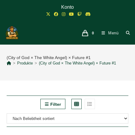
Zum
Konto
Inhalt
springen
Menü
0
(City of God × The White Angel) × Future #1
>
Produkte
>
(City of God × The White Angel) × Future #1
Filter