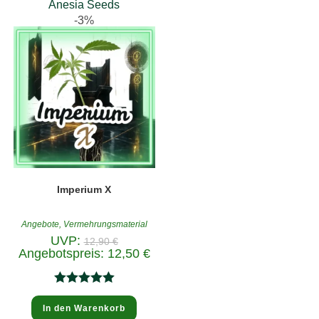
Anesia Seeds
-3%
Imperium X
Angebote
,
Vermehrungsmaterial
Ursprünglicher
UVP:
12,90
€
Preis
Aktueller
Angebotspreis:
12,50
€
war:
Preis
12,90 €
ist:
12,50 €.
Bewertet
In den Warenkorb
mit
5.00