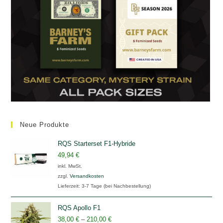
Neue Produkte
RQS Starterset F1-Hybride
49,94
€
inkl. MwSt.
zzgl.
Versandkosten
Lieferzeit:
3-7 Tage (bei Nachbestellung)
RQS Apollo F1
38,00
€
–
210,00
€