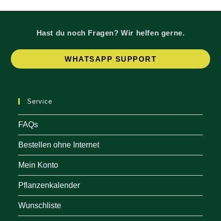
Hast du noch Fragen? Wir helfen gerne.
Op
WHATSAPP SUPPORT
in
a
ne
Service
tab
FAQs
Bestellen ohne Internet
Mein Konto
Pflanzenkalender
Wunschliste