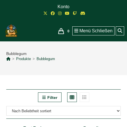
Zum
Konto
Inhalt
springen
Menü
Schließen
0
Bubblegum
>
Produkte
>
Bubblegum
Filter