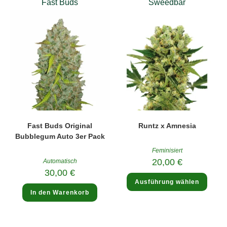
Fast Buds
Sweedbar
Fast Buds Original
Runtz x Amnesia
Bubblegum Auto 3er Pack
Feminisiert
20,00
€
Automatisch
30,00
€
Diese
Ausführung wählen
Produ
weist
In den Warenkorb
mehre
Varia
auf.
Die
Optio