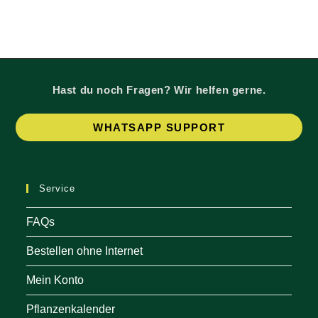
Hast du noch Fragen? Wir helfen gerne.
Op
WHATSAPP SUPPORT
in
a
ne
Service
tab
FAQs
Bestellen ohne Internet
Mein Konto
Pflanzenkalender