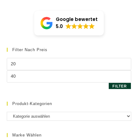
könne
auf
der
Produk
Google bewertet
gewäh
werde
5.0
Filter Nach Preis
Min.
Preis
Max.
Preis
FILTER
Produkt-Kategorien
Marke Wählen