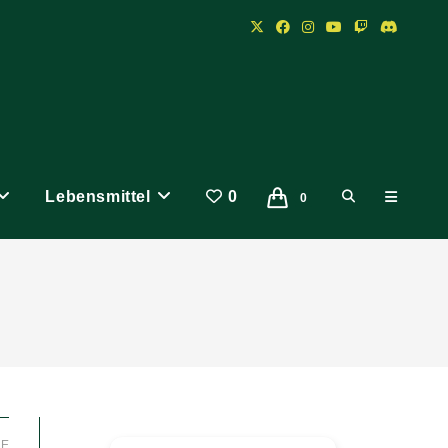
Lebensmittel
0
Website-
0
Suche
umschalten
LE