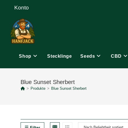
Zum
Konto
Inhalt
springen
Shop
Stecklinge
Seeds
CBD
Blue Sunset Sherbert
>
Produkte
>
Blue Sunset Sherbert
Filter