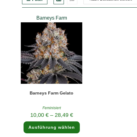
Barneys Farm
Barneys Farm Gelato
Feminisiert
10,00
€
–
28,49
€
Dieses
Ausführung wählen
Produkt
weist
mehrere