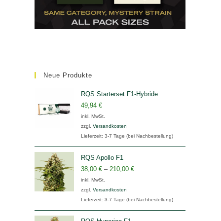
Neue Produkte
RQS Starterset F1-Hybride
49,94
€
inkl. MwSt.
zzgl.
Versandkosten
Lieferzeit:
3-7 Tage (bei Nachbestellung)
RQS Apollo F1
38,00
€
–
210,00
€
inkl. MwSt.
zzgl.
Versandkosten
Lieferzeit:
3-7 Tage (bei Nachbestellung)