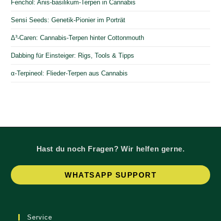
Fenchol: Anis-basilikum-Terpen in Cannabis
Sensi Seeds: Genetik-Pionier im Porträt
Δ³-Caren: Cannabis-Terpen hinter Cottonmouth
Dabbing für Einsteiger: Rigs, Tools & Tipps
α-Terpineol: Flieder-Terpen aus Cannabis
Hast du noch Fragen? Wir helfen gerne.
Op
WHATSAPP SUPPORT
in
a
ne
Service
tab