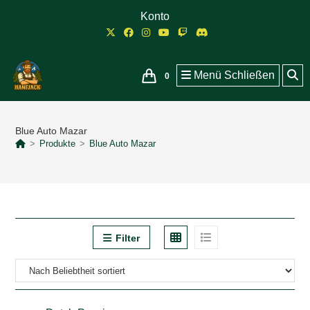
Zum
Konto
Inhalt
springen
Menü
Schließen
0
Blue Auto Mazar
>
Produkte
>
Blue Auto Mazar
Filter