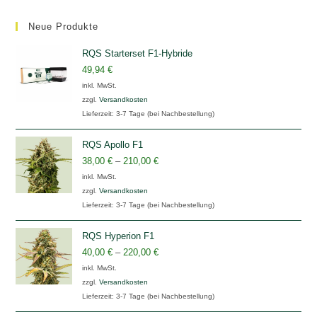
Neue Produkte
RQS Starterset F1-Hybride
49,94
€
inkl. MwSt.
zzgl.
Versandkosten
Lieferzeit:
3-7 Tage (bei Nachbestellung)
RQS Apollo F1
38,00
€
–
210,00
€
inkl. MwSt.
zzgl.
Versandkosten
Lieferzeit:
3-7 Tage (bei Nachbestellung)
RQS Hyperion F1
40,00
€
–
220,00
€
inkl. MwSt.
zzgl.
Versandkosten
Lieferzeit:
3-7 Tage (bei Nachbestellung)