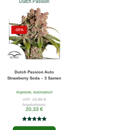
Dutch Passion
-15%
Dutch Passion Auto
Strawberry Soda – 3 Samen
Angebote
,
Automatisch
Ursprünglicher
23,90
€
UVP:
Preis
Angebotspreis:
war:
Aktueller
20,33
€
23,90 €
Preis
ist:
20,33 €.
Bewertet