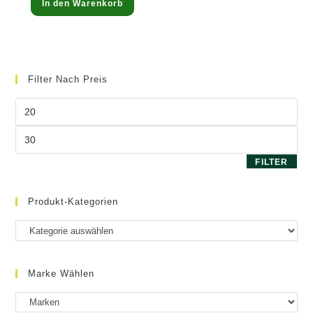
In den Warenkorb
mit
5.00
von 5
Filter Nach Preis
Min.
Preis
Max.
Preis
FILTER
Produkt-Kategorien
Marke Wählen