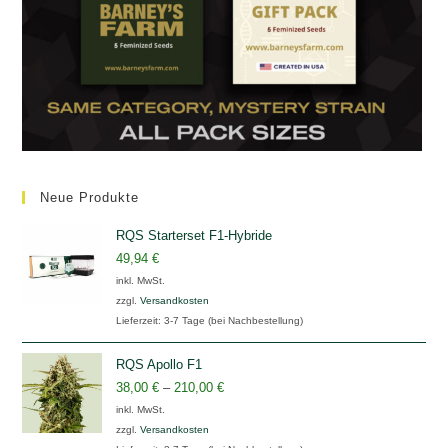
Neue Produkte
RQS Starterset F1-Hybride
49,94
€
inkl. MwSt.
zzgl.
Versandkosten
Lieferzeit:
3-7 Tage (bei Nachbestellung)
RQS Apollo F1
38,00
€
–
210,00
€
inkl. MwSt.
zzgl.
Versandkosten