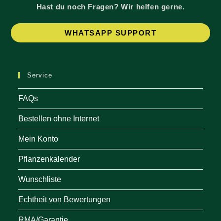
Hast du noch Fragen? Wir helfen gerne.
Op
WHATSAPP SUPPORT
in
a
ne
Service
tab
FAQs
Bestellen ohne Internet
Mein Konto
Pflanzenkalender
Wunschliste
Echtheit von Bewertungen
RMA/Garantie