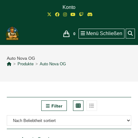
Zum
Konto
Inhalt
springen
Menü
Schließen
0
Auto Nova OG
>
Produkte
>
Auto Nova OG
Filter