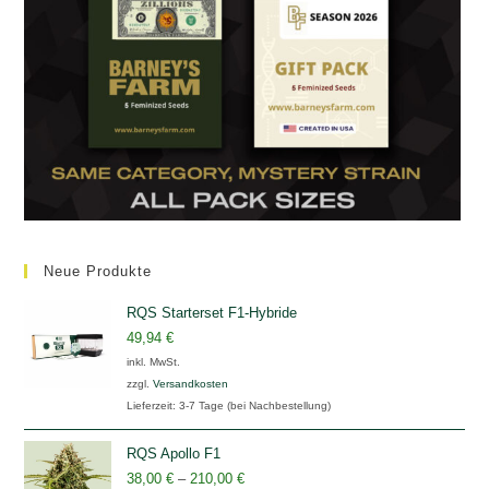
Neue Produkte
RQS Starterset F1-Hybride
49,94
€
inkl. MwSt.
zzgl.
Versandkosten
Lieferzeit:
3-7 Tage (bei Nachbestellung)
RQS Apollo F1
38,00
€
–
210,00
€