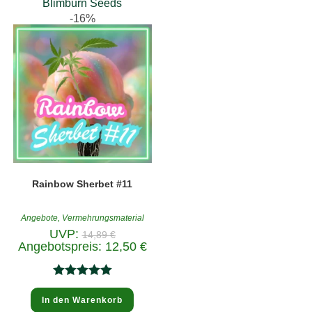
Blimburn Seeds
-16%
Rainbow Sherbet #11
Angebote
,
Vermehrungsmaterial
Ursprünglicher
UVP:
14,89
€
Preis
Aktueller
Angebotspreis:
12,50
€
war:
Preis
14,89 €
ist:
12,50 €.
Bewertet
In den Warenkorb
mit
5.00