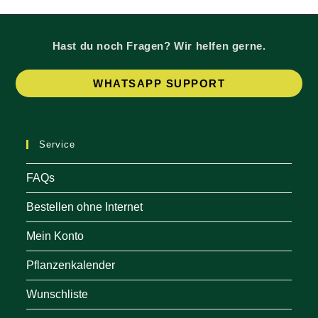
Hast du noch Fragen? Wir helfen gerne.
Op
WHATSAPP SUPPORT
in
a
ne
Service
tab
FAQs
Bestellen ohne Internet
Mein Konto
Pflanzenkalender
Wunschliste