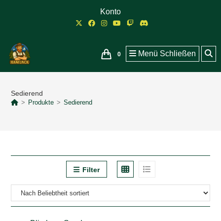
Zum
Konto
Inhalt
springen
Menü
Schließen
0
Sedierend
>
Produkte
>
Sedierend
Filter