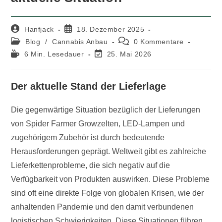
Beitrags-
Beitrag
Hanfjack
18. Dezember 2025
Autor:
veröffentlicht:
Beitrags-
Beitrags-
Blog
/
Cannabis Anbau
0 Kommentare
Kategorie:
Kommentare:
Lesedauer:
Beitrag
6 Min. Lesedauer
25. Mai 2026
zuletzt
geändert
am:
Der aktuelle Stand der Lieferlage
Die gegenwärtige Situation bezüglich der Lieferungen
von Spider Farmer Growzelten, LED-Lampen und
zugehörigem Zubehör ist durch bedeutende
Herausforderungen geprägt. Weltweit gibt es zahlreiche
Lieferkettenprobleme, die sich negativ auf die
Verfügbarkeit von Produkten auswirken. Diese Probleme
sind oft eine direkte Folge von globalen Krisen, wie der
anhaltenden Pandemie und den damit verbundenen
logistischen Schwierigkeiten. Diese Situationen führen