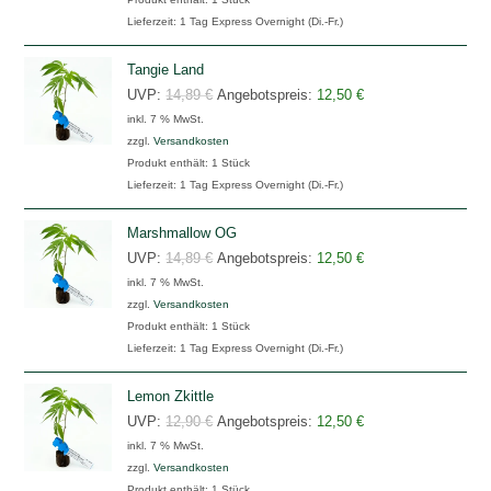
14,89 €
12,50 €.
Lieferzeit:
1 Tag Express Overnight (Di.-Fr.)
Tangie Land
Ursprünglicher
Aktueller
UVP:
14,89
€
Angebotspreis:
12,50
€
inkl. 7 % MwSt.
Preis
Preis
zzgl.
Versandkosten
war:
ist:
Produkt enthält: 1
Stück
14,89 €
12,50 €.
Lieferzeit:
1 Tag Express Overnight (Di.-Fr.)
Marshmallow OG
Ursprünglicher
Aktueller
UVP:
14,89
€
Angebotspreis:
12,50
€
inkl. 7 % MwSt.
Preis
Preis
zzgl.
Versandkosten
war:
ist:
Produkt enthält: 1
Stück
14,89 €
12,50 €.
Lieferzeit:
1 Tag Express Overnight (Di.-Fr.)
Lemon Zkittle
Ursprünglicher
Aktueller
UVP:
12,90
€
Angebotspreis:
12,50
€
inkl. 7 % MwSt.
Preis
Preis
zzgl.
Versandkosten
war:
ist:
Produkt enthält: 1
Stück