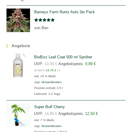
mit
5
von
5
Barneys Farm Runtz Auto 3er Pack
Bewertet
von Ben
mit
5
von
5
Angebote
BioBizz Leaf Coat 500 ml Sprüher
Ursprünglicher
Aktueller
UVP:
13,90
€
Angebotspreis:
9,89
€
27,80
€
19,78
€
/
Preis
l
Preis
inkl. 19 % MwSt.
war:
ist:
zzgl.
Versandkosten
13,90 €
9,89 €.
Produkt enthält: 0,5
l
Lieferzeit:
1-3 Tage
Super Buff Cherry
Ursprünglicher
Aktueller
UVP:
14,89
€
Angebotspreis:
12,50
€
inkl. 7 % MwSt.
Preis
Preis
zzgl.
Versandkosten
war:
ist:
Produkt enthält: 1
Stück