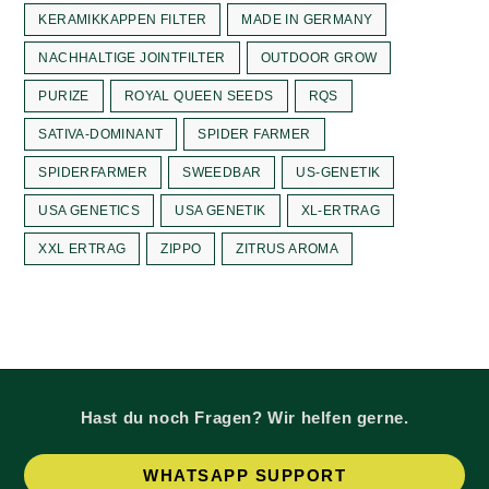
KERAMIKKAPPEN FILTER
MADE IN GERMANY
NACHHALTIGE JOINTFILTER
OUTDOOR GROW
PURIZE
ROYAL QUEEN SEEDS
RQS
SATIVA-DOMINANT
SPIDER FARMER
SPIDERFARMER
SWEEDBAR
US-GENETIK
USA GENETICS
USA GENETIK
XL-ERTRAG
XXL ERTRAG
ZIPPO
ZITRUS AROMA
Hast du noch Fragen? Wir helfen gerne.
Op
WHATSAPP SUPPORT