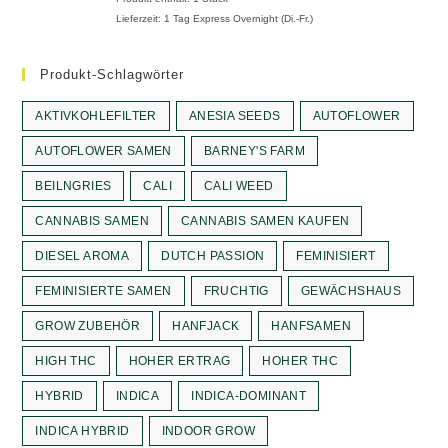
12,90 €
12,50 €.
Lieferzeit:
1 Tag Express Overnight (Di.-Fr.)
Produkt-Schlagwörter
AKTIVKOHLEFILTER
ANESIA SEEDS
AUTOFLOWER
AUTOFLOWER SAMEN
BARNEY'S FARM
BEILNGRIES
CALI
CALI WEED
CANNABIS SAMEN
CANNABIS SAMEN KAUFEN
DIESEL AROMA
DUTCH PASSION
FEMINISIERT
FEMINISIERTE SAMEN
FRUCHTIG
GEWÄCHSHAUS
GROW ZUBEHÖR
HANFJACK
HANFSAMEN
HIGH THC
HOHER ERTRAG
HOHER THC
HYBRID
INDICA
INDICA-DOMINANT
INDICA HYBRID
INDOOR GROW