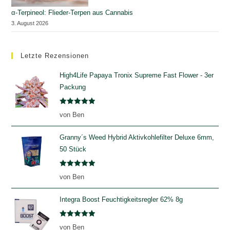
α-Terpineol: Flieder-Terpen aus Cannabis
3. August 2026
Letzte Rezensionen
High4Life Papaya Tronix Supreme Fast Flower - 3er
Packung
Bewertet
von Ben
mit
5
von
5
Granny´s Weed Hybrid Aktivkohlefilter Deluxe 6mm,
50 Stück
Bewertet
von Ben
mit
5
von
5
Integra Boost Feuchtigkeitsregler 62% 8g
Bewertet
von Ben