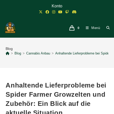
Zum
Konto
Inhalt
springen
Menü
0
Blog
>
Blog
>
Cannabis Anbau
>
Anhaltende Lieferprobleme bei Spider Fa
Anhaltende Lieferprobleme bei
Spider Farmer Growzelten und
Zubehör: Ein Blick auf die
aktuelle Situation