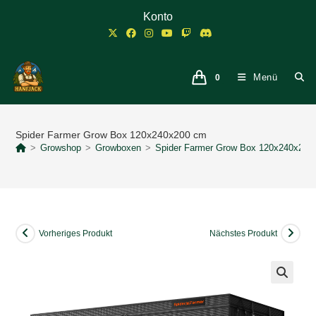
Zum
Konto
Inhalt
springen
Menü
0
Spider Farmer Grow Box 120x240x200 cm
>
Growshop
>
Growboxen
>
Spider Farmer Grow Box 120x240x200
Vorheriges Produkt
Nächstes Produkt
🔍