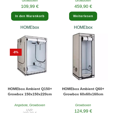
Growboxen
Growboxen
109,99
€
459,90
€
In den Warenkorb
Weiterlesen
HOMEbox
HOMEbox
-8%
HOMEbox Ambient Q150+
HOMEbox Ambient Q60+
Growbox 150x150x220cm
Growbox 60x60x160cm
Angebote
,
Growboxen
Growboxen
UVP:
124,99
€
Ursprünglicher
299,99
€