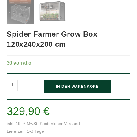
Spider Farmer Grow Box
120x240x200 cm
30 vorrätig
Spider
IN DEN WARENKORB
Farmer
Grow
Box
329,90
€
120x240x200
cm
inkl. 19 % MwSt.
Kostenloser Versand
Menge
Lieferzeit:
1-3 Tage