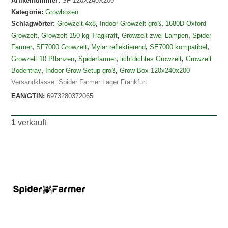
Artikelnummer:
SF-120X240X200
Kategorie:
Growboxen
Schlagwörter:
Growzelt 4x8
,
Indoor Growzelt groß
,
1680D Oxford
Growzelt
,
Growzelt 150 kg Tragkraft
,
Growzelt zwei Lampen
,
Spider
Farmer
,
SF7000 Growzelt
,
Mylar reflektierend
,
SE7000 kompatibel
,
Growzelt 10 Pflanzen
,
Spiderfarmer
,
lichtdichtes Growzelt
,
Growzelt
Bodentray
,
Indoor Grow Setup groß
,
Grow Box 120x240x200
Versandklasse: Spider Farmer Lager Frankfurt
EAN/GTIN:
6973280372065
1
verkauft