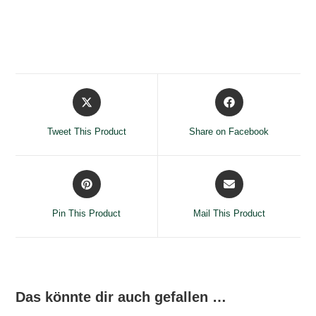
Opens
Opens
in
in
a
a
Tweet This Product
Share on Facebook
new
new
window
window
Opens
Opens
in
in
a
a
Pin This Product
Mail This Product
new
new
window
window
Das könnte dir auch gefallen …