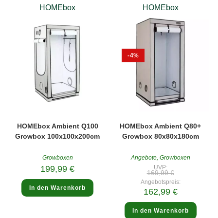
HOMEbox
HOMEbox
-4%
HOMEbox Ambient Q100
HOMEbox Ambient Q80+
Growbox 100x100x200cm
Growbox 80x80x180cm
Growboxen
Angebote
,
Growboxen
199,99
€
UVP:
Ursprüngliche
169,99
€
Preis
Angebotspreis:
war:
In den Warenkorb
Aktueller
162,99
€
169,99 €
Preis
ist:
162,99 €.
In den Warenkorb