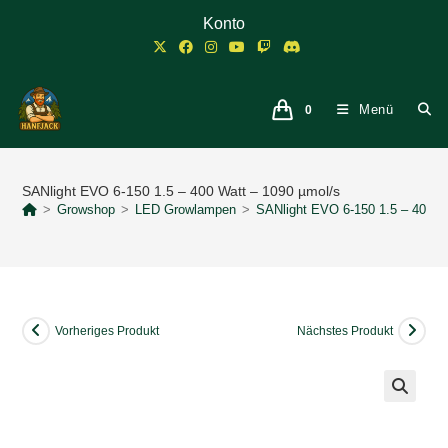
Zum
Konto
Inhalt
springen
Menü
0
SANlight EVO 6-150 1.5 – 400 Watt – 1090 µmol/s
>
Growshop
>
LED Growlampen
>
SANlight EVO 6-150 1.5 – 400 W
Vorheriges Produkt
Nächstes Produkt
🔍