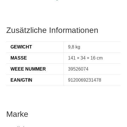
Zusätzliche Informationen
GEWICHT
9,8 kg
MASSE
141 × 34 × 16 cm
WEEE NUMMER
39526074
EAN/GTIN
9120069231478
Marke