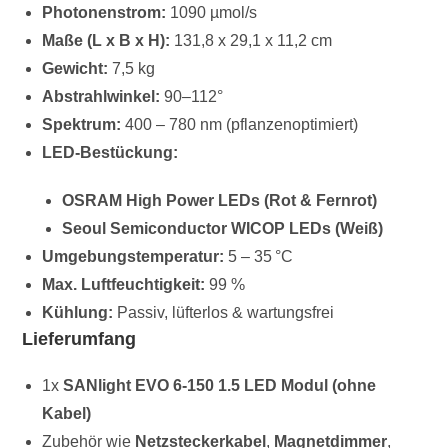
Photonenstrom:
1090 µmol/s
Maße (L x B x H):
131,8 x 29,1 x 11,2 cm
Gewicht:
7,5 kg
Abstrahlwinkel:
90–112°
Spektrum:
400 – 780 nm (pflanzenoptimiert)
LED-Bestückung:
OSRAM High Power LEDs (Rot & Fernrot)
Seoul Semiconductor WICOP LEDs (Weiß)
Umgebungstemperatur:
5 – 35 °C
Max. Luftfeuchtigkeit:
99 %
Kühlung:
Passiv, lüfterlos & wartungsfrei
Lieferumfang
1x
SANlight EVO 6-150 1.5 LED Modul (ohne
Kabel)
Zubehör wie
Netzsteckerkabel
,
Magnetdimmer
,