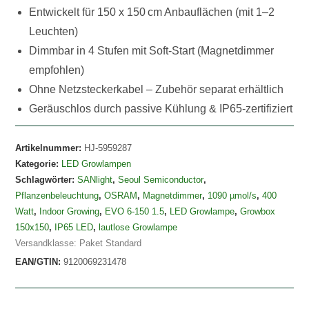
1090
Entwickelt für 150 x 150 cm Anbauflächen (mit 1–2
µmol/s
Leuchten)
Menge
Dimmbar in 4 Stufen mit Soft-Start (Magnetdimmer
empfohlen)
Ohne Netzsteckerkabel – Zubehör separat erhältlich
Geräuschlos durch passive Kühlung & IP65-zertifiziert
Artikelnummer:
HJ-5959287
Kategorie:
LED Growlampen
Schlagwörter:
SANlight
,
Seoul Semiconductor
,
Pflanzenbeleuchtung
,
OSRAM
,
Magnetdimmer
,
1090 µmol/s
,
400
Watt
,
Indoor Growing
,
EVO 6-150 1.5
,
LED Growlampe
,
Growbox
150x150
,
IP65 LED
,
lautlose Growlampe
Versandklasse: Paket Standard
EAN/GTIN:
9120069231478