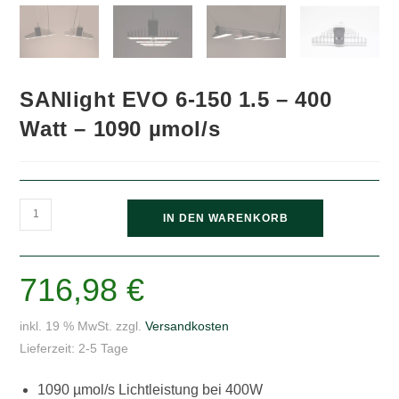
SANlight EVO 6-150 1.5 – 400
Watt – 1090 µmol/s
SANlight
IN DEN WARENKORB
EVO
6-
150
716,98
€
1.5
-
inkl. 19 % MwSt.
zzgl.
Versandkosten
400
Lieferzeit:
2-5 Tage
Watt
-
1090 µmol/s Lichtleistung bei 400W