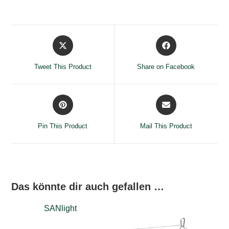
Opens
Opens
in
in
a
a
Tweet This Product
Share on Facebook
new
new
window
window
Opens
Opens
in
in
a
a
Pin This Product
Mail This Product
new
new
window
window
Das könnte dir auch gefallen …
SANlight