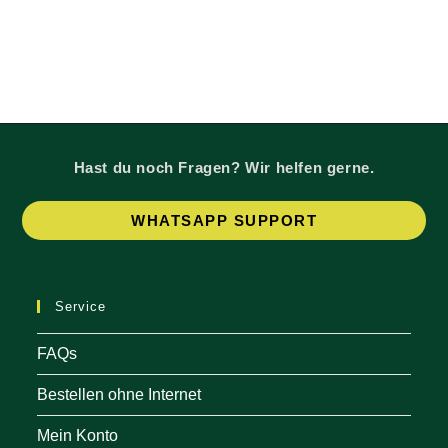
Hast du noch Fragen? Wir helfen gerne.
Op
WHATSAPP SUPPORT
in
a
ne
Service
tab
FAQs
Bestellen ohne Internet
Mein Konto