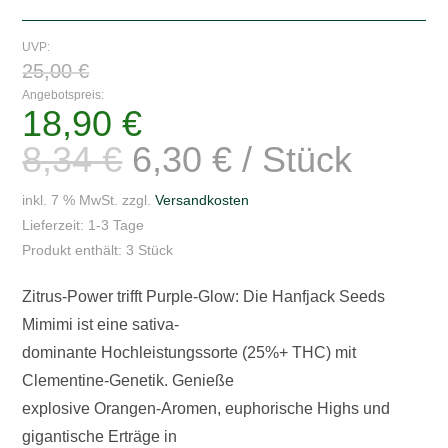
Mimimi
Feminised
UVP:
Ursprünglicher
-
25,00
€
Preis
war:
3
Angebotspreis:
25,00 €
18,90
€
Aktueller
Seeds
Preis
ist:
Menge
8,34
€
6,30
€
/
Stück
18,90 €.
inkl. 7 % MwSt.
zzgl.
Versandkosten
Lieferzeit:
1-3 Tage
Produkt enthält: 3
Stück
Zitrus-Power trifft Purple-Glow: Die Hanfjack Seeds
Mimimi ist eine sativa-
dominante Hochleistungssorte (25%+ THC) mit
Clementine-Genetik. Genieße
explosive Orangen-Aromen, euphorische Highs und
gigantische Erträge in