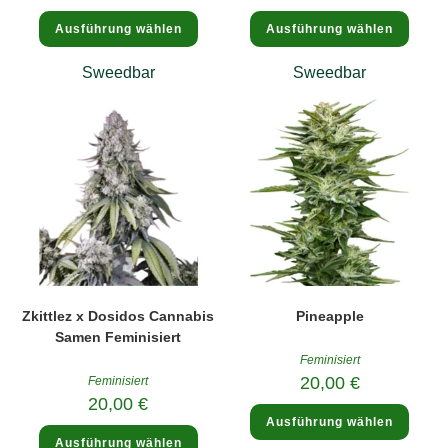
Dieses
Diese
Ausführung wählen
Ausführung wählen
Produkt
Produ
weist
weist
mehrere
mehre
Sweedbar
Sweedbar
Varianten
Varia
auf.
auf.
Die
Die
Optionen
Optio
können
könne
auf
auf
der
der
Produktseite
Produk
gewählt
gewäh
werden
werde
Zkittlez x Dosidos Cannabis
Pineapple
Samen Feminisiert
Feminisiert
20,00
€
Feminisiert
20,00
€
Diese
Ausführung wählen
Produ
Dieses
weist
Ausführung wählen
Produkt