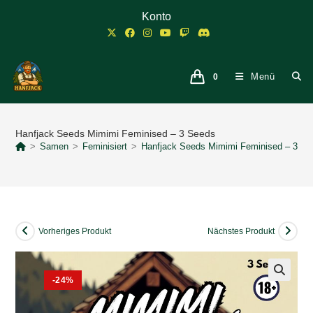
Zum
Konto
Inhalt
springen
Menü
0
Hanfjack Seeds Mimimi Feminised – 3 Seeds
>
Samen
>
Feminisiert
>
Hanfjack Seeds Mimimi Feminised – 3 S
Vorheriges Produkt
Nächstes Produkt
-24%
🔍