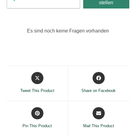
stellen
Es sind noch keine Fragen vorhanden
Opens
Opens
in
in
a
a
Tweet This Product
Share on Facebook
new
new
window
window
Opens
Opens
in
in
a
a
Pin This Product
Mail This Product
new
new
window
window