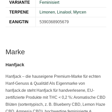
VARIANTE
Feminisiert
TERPENE
Limonen
,
Linalool
,
Myrcen
EAN/GTIN
5390368905679
Marke
Hanfjack
Hanfjack – die hauseigene Premium-Marke für echten
Hanf-Genuss & Qualität! Als Eigenmarke von
hanfjack.de steht Hanfjack für handverlesene, EU-
zertifizierte Produkte mit THC < 0,2 %: Aromatische CBD
Blüten (sortentypisch, z. B. Blueberry CBD, Lemon Haze
CBD, Amnesia CBD), hochwertige feminisierte &