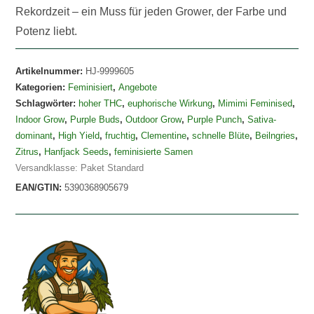
Rekordzeit – ein Muss für jeden Grower, der Farbe und
Potenz liebt.
Artikelnummer:
HJ-9999605
Kategorien:
Feminisiert
,
Angebote
Schlagwörter:
hoher THC
,
euphorische Wirkung
,
Mimimi Feminised
,
Indoor Grow
,
Purple Buds
,
Outdoor Grow
,
Purple Punch
,
Sativa-
dominant
,
High Yield
,
fruchtig
,
Clementine
,
schnelle Blüte
,
Beilngries
,
Zitrus
,
Hanfjack Seeds
,
feminisierte Samen
Versandklasse: Paket Standard
EAN/GTIN:
5390368905679