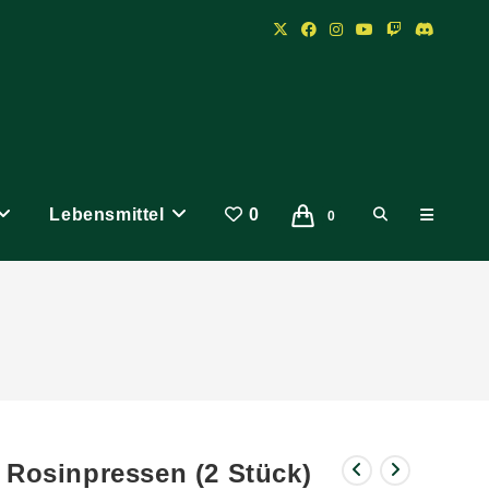
Lebensmittel
0
Website-
0
Suche
umschalten
Rosinpressen (2 Stück)