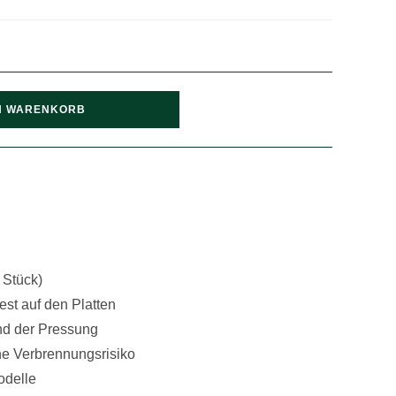
N WARENKORB
 Stück)
st auf den Platten
nd der Pressung
ne Verbrennungsrisiko
odelle