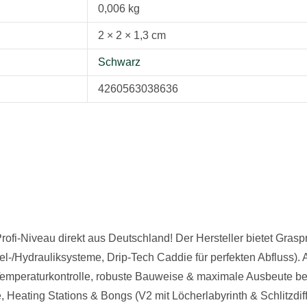
0,006 kg
2 × 2 × 1,3 cm
Schwarz
4260563038636
rofi-Niveau direkt aus Deutschland! Der Hersteller bietet Grasp
Hydrauliksysteme, Drip-Tech Caddie für perfekten Abfluss). All
Temperaturkontrolle, robuste Bauweise & maximale Ausbeute be
e, Heating Stations & Bongs (V2 mit Löcherlabyrinth & Schlitzd