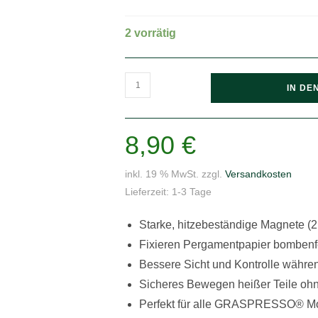
2 vorrätig
GRAVEDA
IN DE
Magnete
für
Rosinpressen
8,90
€
(2
Stück)
inkl. 19 % MwSt.
zzgl.
Versandkosten
Menge
Lieferzeit:
1-3 Tage
Starke, hitzebeständige Magnete (2
Fixieren Pergamentpapier bombenfe
Bessere Sicht und Kontrolle währe
Sicheres Bewegen heißer Teile oh
Perfekt für alle GRASPRESSO® M