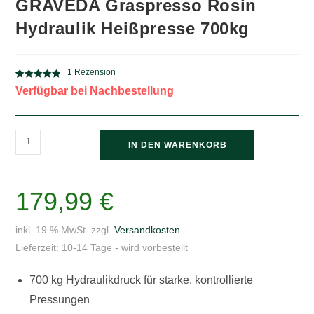
GRAVEDA Graspresso Rosin
Hydraulik Heißpresse 700kg
1
Rezension
Bewertet mit
1
Verfügbar bei Nachbestellung
5.00
von 5,
basierend
auf
GRAVEDA
Kundenbewe
IN DEN WARENKORB
rtung
Graspresso
Rosin
Hydraulik
179,99
€
Heißpresse
700kg
inkl. 19 % MwSt.
zzgl.
Versandkosten
Menge
Lieferzeit:
10-14 Tage - wird vorbestellt
700 kg Hydraulikdruck für starke, kontrollierte
Pressungen