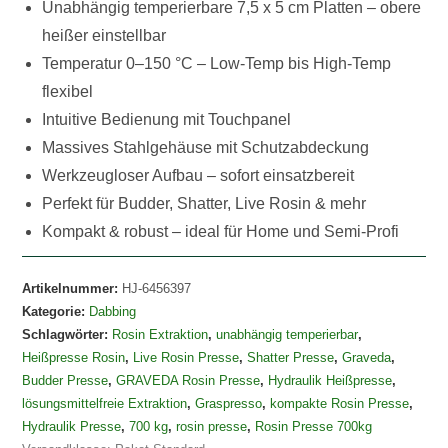
Unabhängig temperierbare 7,5 x 5 cm Platten – obere
heißer einstellbar
Temperatur 0–150 °C – Low-Temp bis High-Temp
flexibel
Intuitive Bedienung mit Touchpanel
Massives Stahlgehäuse mit Schutzabdeckung
Werkzeugloser Aufbau – sofort einsatzbereit
Perfekt für Budder, Shatter, Live Rosin & mehr
Kompakt & robust – ideal für Home und Semi-Profi
Artikelnummer:
HJ-6456397
Kategorie:
Dabbing
Schlagwörter:
Rosin Extraktion
,
unabhängig temperierbar
,
Heißpresse Rosin
,
Live Rosin Presse
,
Shatter Presse
,
Graveda
,
Budder Presse
,
GRAVEDA Rosin Presse
,
Hydraulik Heißpresse
,
lösungsmittelfreie Extraktion
,
Graspresso
,
kompakte Rosin Presse
,
Hydraulik Presse
,
700 kg
,
rosin presse
,
Rosin Presse 700kg