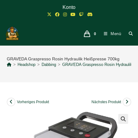
Zum
Konto
Inhalt
springen
Menü
0
GRAVEDA Graspresso Rosin Hydraulik Heißpresse 700kg
>
Headshop
>
Dabbing
>
GRAVEDA Graspresso Rosin Hydraulik He
Vorheriges Produkt
Nächstes Produkt
🔍