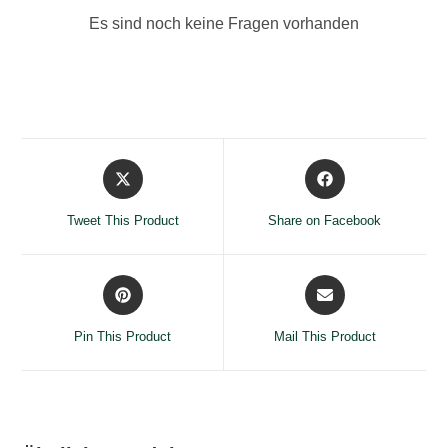
Es sind noch keine Fragen vorhanden
Opens
Opens
in
in
a
a
Tweet This Product
Share on Facebook
new
new
window
window
Opens
Opens
in
in
a
a
Pin This Product
Mail This Product
new
new
window
window