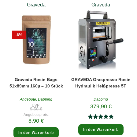
Graveda
Graveda
-6%
Graveda Rosin Bags
GRAVEDA Graspresso Rosin
51x89mm 160µ – 10 Stück
Hydraulik Heißpresse 5T
Angebote
,
Dabbing
Dabbing
UVP:
379,90
€
Ursprünglicher
9,50
€
Preis
Angebotspreis:
war:
Aktueller
8,90
€
9,50 €
Bewertet
Preis
ist:
In den Warenkorb
mit
5.00
8,90 €.
In den Warenkorb