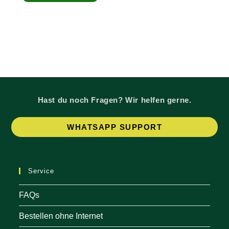
von 5
Hast du noch Fragen? Wir helfen gerne.
Op
WHATSAPP SUPPORT
in
a
ne
Service
tab
FAQs
Bestellen ohne Internet