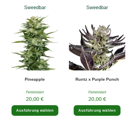
Sweedbar
Sweedbar
Pineapple
Runtz x Purple Punch
Feminisiert
Feminisiert
20,00
€
20,00
€
Dieses
Diese
Ausführung wählen
Ausführung wählen
Produkt
Produ
weist
weist
mehrere
mehre
Varianten
Varia
auf.
auf.
Die
Die