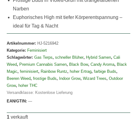
Frostige Buds in Violett-Grün mit orangefarbenen
Narben
Euphorisches High mit tiefer Körperentspannung –
ideal für Tag & Nacht
Artikelnummer:
HJ-5216942
Kategorie:
Feminisiert
Schlagwörter:
Gas Terps
,
schneller Blüher
,
Hybrid Samen
,
Cali
Weed
,
Premium Cannabis Samen
,
Black Bow
,
Candy Aroma
,
Black
Magic
,
feminisiert
,
Rainbow Runtz
,
hoher Ertrag
,
farbige Buds
,
Beeren Weed
,
frostige Buds
,
Indoor Grow
,
Wizard Trees
,
Outdoor
Grow
,
hoher THC
Versandklasse: Kostenlose Lieferung
EAN/GTIN:
—
1
verkauft