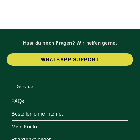
Optionen
Optio
können
könne
auf
auf
der
der
Produktseite
Produk
gewählt
gewäh
werden
werde
Hast du noch Fragen? Wir helfen gerne.
Op
WHATSAPP SUPPORT
in
a
ne
Service
tab
FAQs
Bestellen ohne Internet
Mein Konto
Pflanzenkalender