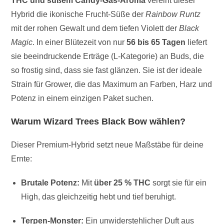
THC und süßem Candy-Gas-Aroma
vereint dieser
Hybrid die ikonische Frucht-Süße der
Rainbow Runtz
mit der rohen Gewalt und dem tiefen Violett der
Black
Magic
. In einer Blütezeit von nur
56 bis 65 Tagen
liefert
sie beeindruckende Erträge (L-Kategorie) an Buds, die
so frostig sind, dass sie fast glänzen. Sie ist der ideale
Strain für Grower, die das Maximum an Farben, Harz und
Potenz in einem einzigen Paket suchen.
Warum Wizard Trees Black Bow wählen?
Dieser Premium-Hybrid setzt neue Maßstäbe für deine
Ernte:
Brutale Potenz:
Mit
über 25 % THC
sorgt sie für ein
High, das gleichzeitig hebt und tief beruhigt.
Terpen-Monster:
Ein unwiderstehlicher Duft aus