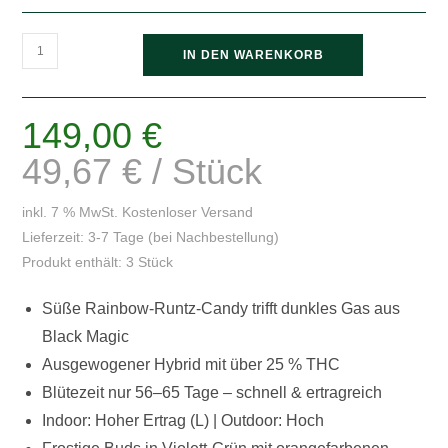
Wizard
IN DEN WARENKORB
Trees
Black
Bow
149,00
€
3er
49,67
€
/
Stück
Packung
Menge
inkl. 7 % MwSt.
Kostenloser Versand
Lieferzeit:
3-7 Tage (bei Nachbestellung)
Produkt enthält: 3
Stück
Süße Rainbow-Runtz-Candy trifft dunkles Gas aus
Black Magic
Ausgewogener Hybrid mit über 25 % THC
Blütezeit nur 56–65 Tage – schnell & ertragreich
Indoor: Hoher Ertrag (L) | Outdoor: Hoch