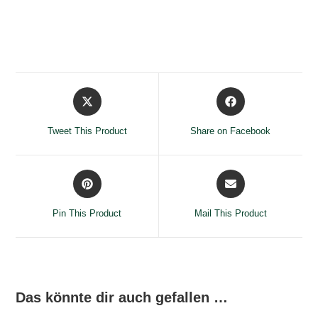
Opens
Opens
in
in
a
a
Tweet This Product
Share on Facebook
new
new
window
window
Opens
Opens
in
in
a
a
Pin This Product
Mail This Product
new
new
window
window
Das könnte dir auch gefallen …