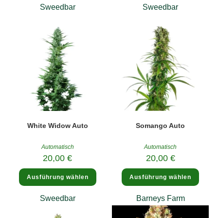
gewäh
Sweedbar
Sweedbar
werde
White Widow Auto
Somango Auto
Automatisch
Automatisch
20,00
€
20,00
€
Dieses
Diese
Ausführung wählen
Ausführung wählen
Produkt
Produ
weist
weist
mehrere
mehre
Sweedbar
Barneys Farm
Varianten
Varia
auf.
auf.
Die
Die