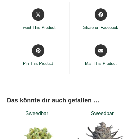
Opens
Opens
in
in
a
a
Tweet This Product
Share on Facebook
new
new
window
window
Opens
Opens
in
in
a
a
Pin This Product
Mail This Product
new
new
window
window
Das könnte dir auch gefallen …
Sweedbar
Sweedbar