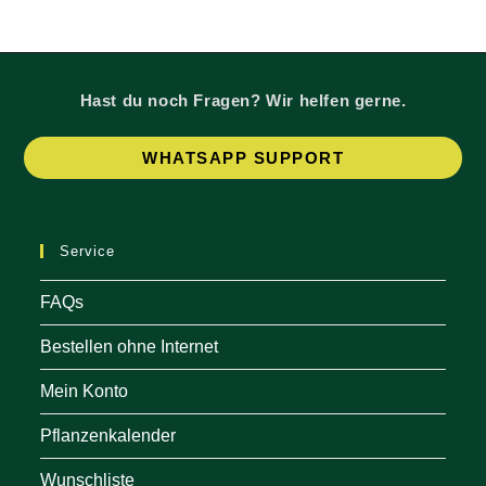
Produktseite
gewählt
werden
Hast du noch Fragen? Wir helfen gerne.
Op
WHATSAPP SUPPORT
in
a
ne
Service
tab
FAQs
Bestellen ohne Internet
Mein Konto
Pflanzenkalender
Wunschliste