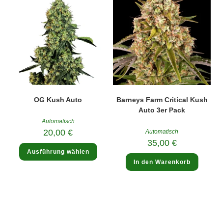
Optionen
Optio
können
könne
auf
auf
der
der
Produktseite
Produk
gewählt
gewäh
werden
werde
OG Kush Auto
Barneys Farm Critical Kush
Auto 3er Pack
Automatisch
20,00
€
Automatisch
35,00
€
Dieses
Ausführung wählen
Produkt
weist
In den Warenkorb
mehrere
Varianten
auf.
Die
Optionen
können
auf
der