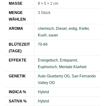
MASSE
8 × 5 × 1 cm
MENGE
3 Stück
WÄHLEN
AROMA
chemisch
,
Diesel
,
erdig
,
Kiefer
,
Kush
,
sauer
BLÜTEZEIT
70-84
(TAGE)
EFFEKTE
Energetisch
,
Entspannt
,
Euphorisch
,
Mentale Klarheit
GENETIK
Auto Glueberry OG
,
San Fernando
Valley OG
INDICA %
Hybrid
SATIVA %
Hybrid