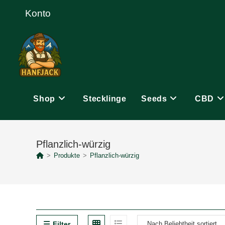
Zum
Konto
Inhalt
springen
Shop
Stecklinge
Seeds
CBD
Pflanzlich-würzig
>
Produkte
>
Pflanzlich-würzig
Filter