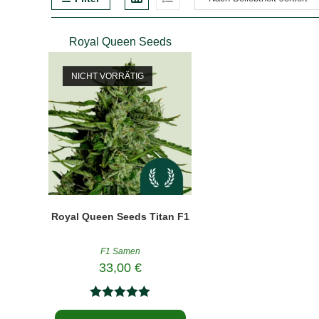
Royal Queen Seeds
NICHT VORRÄTIG
Royal Queen Seeds Titan F1
F1 Samen
33,00
€
Bewertet mit
Dieses