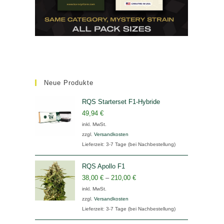
Neue Produkte
RQS Starterset F1-Hybride
49,94
€
inkl. MwSt.
zzgl.
Versandkosten
Lieferzeit:
3-7 Tage (bei Nachbestellung)
RQS Apollo F1
38,00
€
–
210,00
€
inkl. MwSt.
zzgl.
Versandkosten
Lieferzeit:
3-7 Tage (bei Nachbestellung)