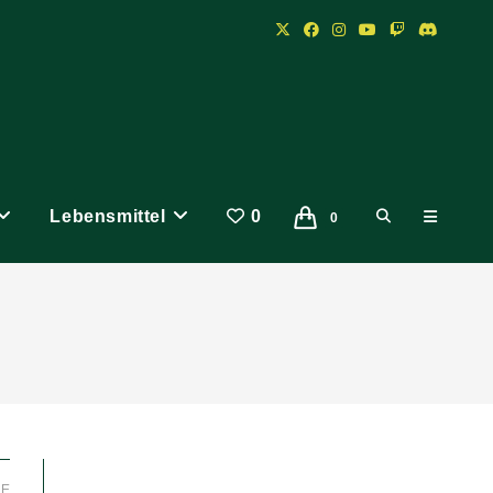
Lebensmittel
0
Website-
0
Suche
umschalten
LE