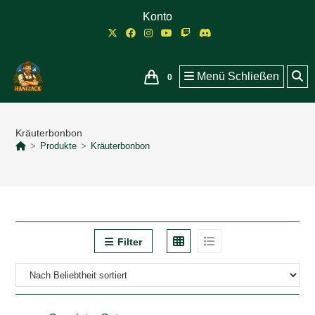
Zum
Konto
Inhalt
springen
Menü
Schließen
0
Kräuterbonbon
>
Produkte
>
Kräuterbonbon
Filter