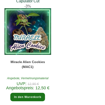
Capulator Cut
-3%
Miracle Alien Cookies
(MAC1)
Angebote
,
Vermehrungsmaterial
Ursprünglicher
UVP:
12,90
€
Preis
Aktueller
Angebotspreis:
12,50
€
war:
Preis
12,90 €
ist:
12,50 €.
In den Warenkorb