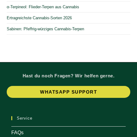
α-Terpineol: Flieder-Terpen aus Cannabis
Ertragreichste Cannabis-Sorten 2026
Sabinen: Pfeffrig-würziges Cannabis-Terpen
Hast du noch Fragen? Wir helfen gerne.
Op
WHATSAPP SUPPORT
in
a
ne
Service
tab
FAQs