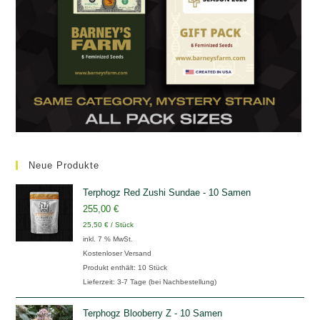
Neue Produkte
Terphogz Red Zushi Sundae - 10 Samen
255,00
€
25,50
€
/
Stück
inkl. 7 % MwSt.
Kostenloser Versand
Produkt enthält: 10
Stück
Lieferzeit:
3-7 Tage (bei Nachbestellung)
Terphogz Blooberry Z - 10 Samen