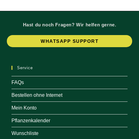
Hast du noch Fragen? Wir helfen gerne.
Op
WHATSAPP SUPPORT
in
a
ne
Service
tab
FAQs
Bestellen ohne Internet
Mein Konto
Pflanzenkalender
Wunschliste