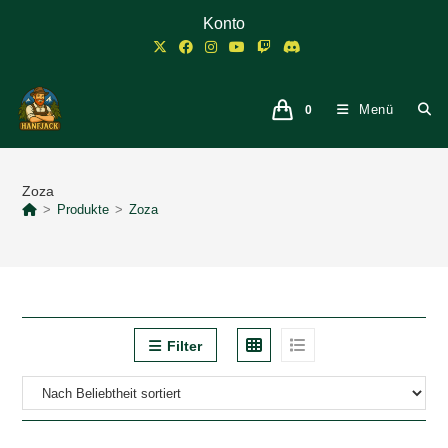
Zum
Konto
Inhalt
springen
Menü
0
Zoza
>
Produkte
>
Zoza
Filter