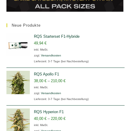
Neue Produkte
RQS Starterset F1-Hybride
49,94
€
inkl. MwSt.
zzgl.
Versandkosten
Lieferzeit:
3-7 Tage (bei Nachbestellung)
RQS Apollo F1
38,00
€
–
210,00
€
inkl. MwSt.
zzgl.
Versandkosten
Lieferzeit:
3-7 Tage (bei Nachbestellung)
RQS Hyperion F1
40,00
€
–
220,00
€
inkl. MwSt.
zzgl.
Versandkosten