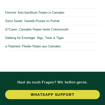
Fenchol: Anis-basilikum-Terpen in Cannabis
Sensi Seeds: Genetik-Pionier im Porträt
Δ³-Caren: Cannabis-Terpen hinter Cottonmouth
Dabbing für Einsteiger: Rigs, Tools & Tipps
α-Terpineol: Flieder-Terpen aus Cannabis
Hast du noch Fragen? Wir helfen gerne.
Op
WHATSAPP SUPPORT
in
a