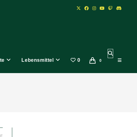
Website-
te
Lebensmittel
0
Suche
0
umschalten
LE