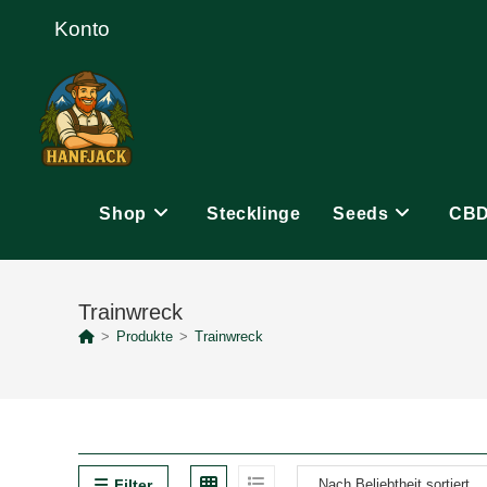
Zum
Konto
Inhalt
springen
Shop
Stecklinge
Seeds
CB
Trainwreck
>
Produkte
>
Trainwreck
Filter