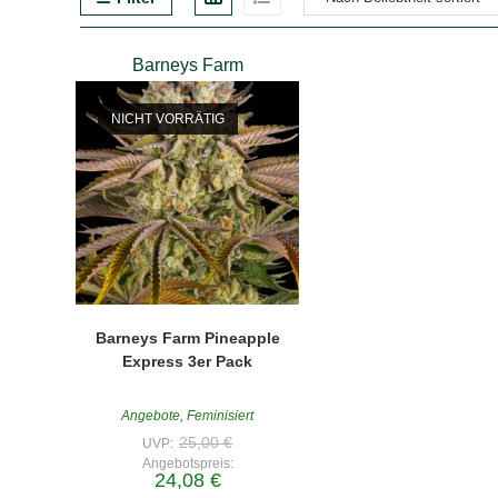
Barneys Farm
NICHT VORRÄTIG
Barneys Farm Pineapple
Express 3er Pack
Angebote
,
Feminisiert
Ursprünglicher
25,00
€
UVP:
Preis
Angebotspreis:
war:
Aktueller
24,08
€
25,00 €
Preis