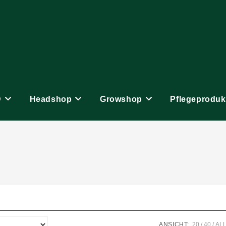
D
Headshop
Growshop
Pflegeproduk
ANSICHT:
20
40
AL