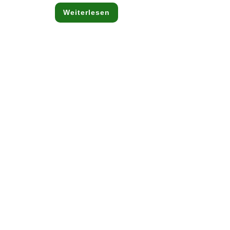
ist:
24,08 €.
Weiterlesen