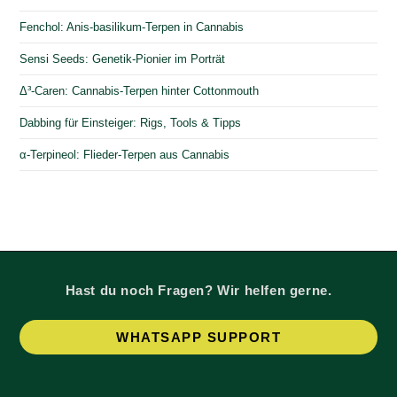
Fenchol: Anis-basilikum-Terpen in Cannabis
Sensi Seeds: Genetik-Pionier im Porträt
Δ³-Caren: Cannabis-Terpen hinter Cottonmouth
Dabbing für Einsteiger: Rigs, Tools & Tipps
α-Terpineol: Flieder-Terpen aus Cannabis
Hast du noch Fragen? Wir helfen gerne.
Op
WHATSAPP SUPPORT
in
a
ne