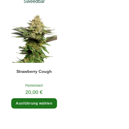
Sweedbar
Strawberry Cough
Feminisiert
20,00
€
Dieses
Ausführung wählen
Produkt
weist
mehrere
Varianten
auf.
Die
Optionen