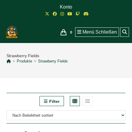
Zum
Konto
Inhalt
springen
Menü
Schließen
0
Strawberry Fields
>
Produkte
>
Strawberry Fields
Filter