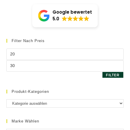
können
auf
Google bewertet
der
Produktseite
5.0
gewählt
werden
Filter Nach Preis
Min.
Preis
Max.
Preis
FILTER
Produkt-Kategorien
Marke Wählen