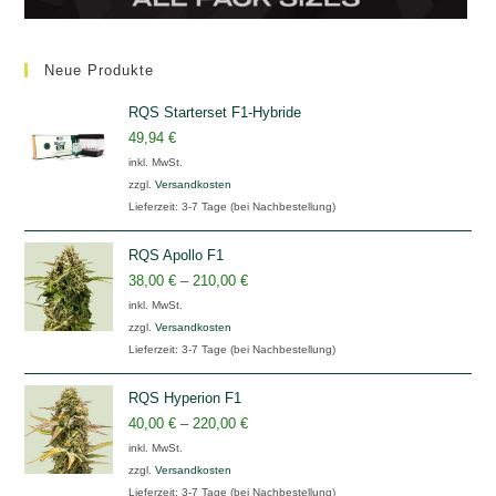
Neue Produkte
RQS Starterset F1-Hybride
49,94
€
inkl. MwSt.
zzgl.
Versandkosten
Lieferzeit:
3-7 Tage (bei Nachbestellung)
RQS Apollo F1
38,00
€
–
210,00
€
inkl. MwSt.
zzgl.
Versandkosten
Lieferzeit:
3-7 Tage (bei Nachbestellung)
RQS Hyperion F1
40,00
€
–
220,00
€
inkl. MwSt.
zzgl.
Versandkosten
Lieferzeit:
3-7 Tage (bei Nachbestellung)