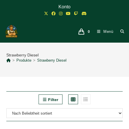
Zum
Konto
Inhalt
springen
Menü
0
Strawberry Diesel
>
Produkte
>
Strawberry Diesel
Filter