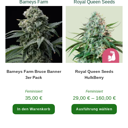
Barneys Farm
Royal Queen Seeds
Barneys Farm Bruce Banner
Royal Queen Seeds
3er Pack
HulkBerry
Feminisiert
Feminisiert
35,00
€
29,00
€
–
160,00
€
Diese
In den Warenkorb
Ausführung wählen
Produ
weist
mehre
Varia
auf.