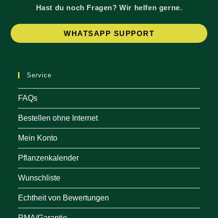
Hast du noch Fragen? Wir helfen gerne.
Op
WHATSAPP SUPPORT
in
a
ne
Service
tab
FAQs
Bestellen ohne Internet
Mein Konto
Pflanzenkalender
Wunschliste
Echtheit von Bewertungen
RMA/Garantie