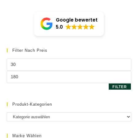
Die
Optio
könne
auf
Google bewertet
der
Produk
5.0
gewäh
werde
Filter Nach Preis
Min.
Preis
Max.
Preis
FILTER
Produkt-Kategorien
Marke Wählen