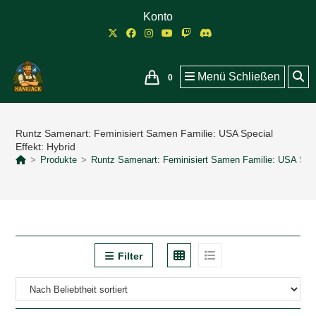
Zum
Konto
Inhalt
springen
Menü
Schließen
0
Runtz Samenart: Feminisiert Samen Familie: USA Special
Effekt: Hybrid
>
Produkte
>
Runtz Samenart: Feminisiert Samen Familie: USA Speci
Filter