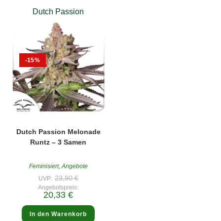
Dutch Passion
-15%
Dutch Passion Melonade
Runtz – 3 Samen
Feminisiert
,
Angebote
Ursprünglicher
23,90
€
UVP:
Preis
Angebotspreis:
war:
Aktueller
20,33
€
23,90 €
Preis
ist:
20,33 €.
In den Warenkorb