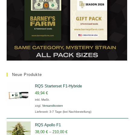
Neue Produkte
RQS Starterset F1-Hybride
49,94
€
inkl. MwSt.
zzgl.
Versandkosten
Lieferzeit:
3-7 Tage (bei Nachbestellung)
RQS Apollo F1
38,00
€
–
210,00
€