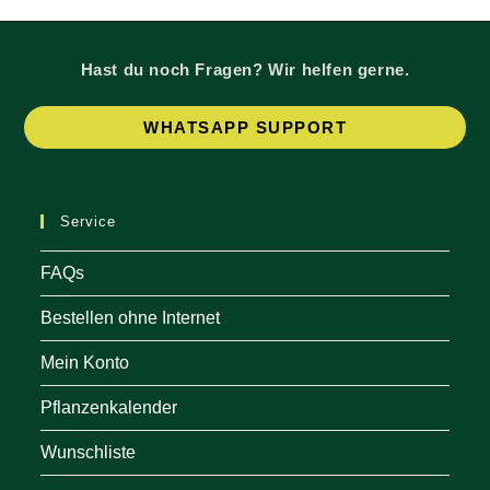
Hast du noch Fragen? Wir helfen gerne.
Op
WHATSAPP SUPPORT
in
a
ne
Service
tab
FAQs
Bestellen ohne Internet
Mein Konto
Pflanzenkalender
Wunschliste