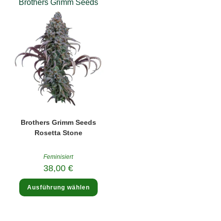
Brothers Grimm Seeds
Brothers Grimm Seeds
Rosetta Stone
Feminisiert
38,00
€
Dieses
Ausführung wählen
Produkt
weist
mehrere
Varianten
auf.