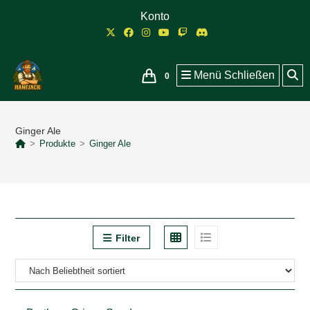
Zum
Konto
Inhalt
springen
Menü
Schließen
0
Ginger Ale
>
Produkte
>
Ginger Ale
Filter