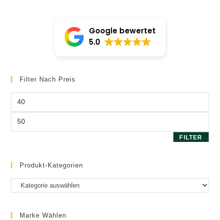
Die
Optionen
können
auf
Google bewertet
der
Produktseite
5.0
gewählt
werden
Filter Nach Preis
Min.
Preis
Max.
Preis
FILTER
Produkt-Kategorien
Marke Wählen