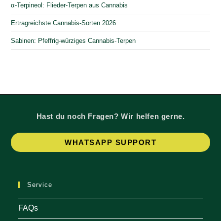
α-Terpineol: Flieder-Terpen aus Cannabis
Ertragreichste Cannabis-Sorten 2026
Sabinen: Pfeffrig-würziges Cannabis-Terpen
Hast du noch Fragen? Wir helfen gerne.
Op
WHATSAPP SUPPORT
in
a
ne
Service
tab
FAQs