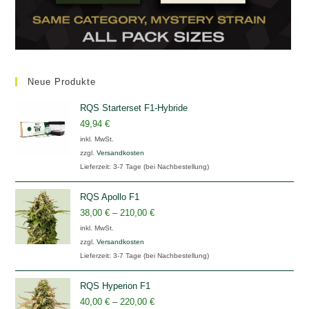
Neue Produkte
RQS Starterset F1-Hybride
49,94
€
inkl. MwSt.
zzgl.
Versandkosten
Lieferzeit:
3-7 Tage (bei Nachbestellung)
RQS Apollo F1
38,00
€
–
210,00
€
inkl. MwSt.
zzgl.
Versandkosten
Lieferzeit:
3-7 Tage (bei Nachbestellung)
RQS Hyperion F1
40,00
€
–
220,00
€