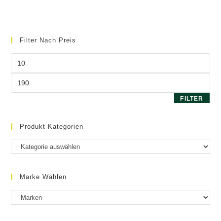
mehrere
Varianten
auf.
Die
Optionen
können
Filter Nach Preis
auf
der
Produktseite
Min.
gewählt
Preis
werden
Max.
Preis
FILTER
Produkt-Kategorien
Marke Wählen