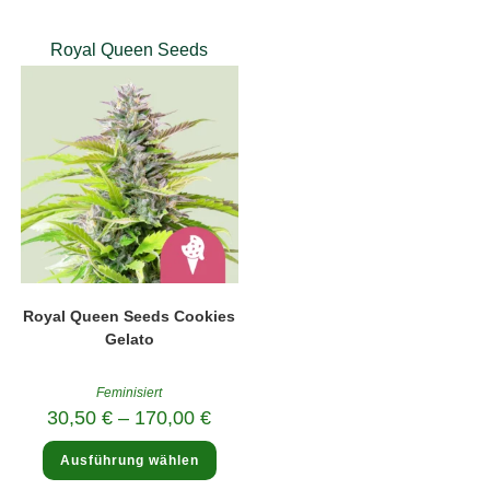
können
auf
der
Royal Queen Seeds
Produktseite
gewählt
werden
Royal Queen Seeds Cookies
Gelato
Feminisiert
30,50
€
–
170,00
€
Dieses
Ausführung wählen
Produkt
weist