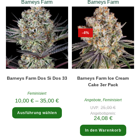
Barneys Farm
Barneys Farm
-4%
Barneys Farm Dos Si Dos 33
Barneys Farm Ice Cream
Cake 3er Pack
Feminisiert
10,00
€
–
35,00
€
Angebote
,
Feminisiert
Ursprünglic
25,00
€
UVP:
Dieses
Preis
Ausführung wählen
Produkt
Angebotspreis:
war:
Aktueller
24,08
€
weist
25,00 €
Preis
mehrere
ist:
Varianten
24,08 €.
In den Warenkorb
auf.
Die
Optionen