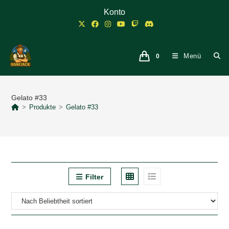
Zum
Konto
Inhalt
springen
Menü
0
Gelato #33
>
Produkte
>
Gelato #33
Filter