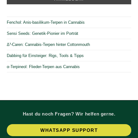
Fenchol: Anis-basilikum-Terpen in Cannabis
Sensi Seeds: Genetik-Pionier im Porträt
Δ³-Caren: Cannabis-Terpen hinter Cottonmouth
Dabbing für Einsteiger: Rigs, Tools & Tipps
α-Terpineol: Flieder-Terpen aus Cannabis
Hast du noch Fragen? Wir helfen gerne.
Op
WHATSAPP SUPPORT
in