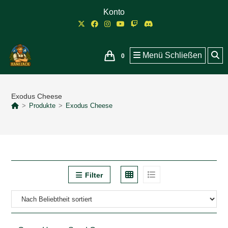
Zum
Konto
Inhalt
springen
Menü
Schließen
0
Exodus Cheese
>
Produkte
>
Exodus Cheese
Filter