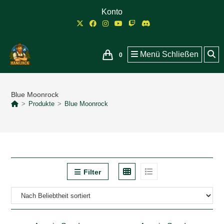
Zum
Konto
Inhalt
springen
Menü
Schließen
0
Blue Moonrock
>
Produkte
>
Blue Moonrock
Filter