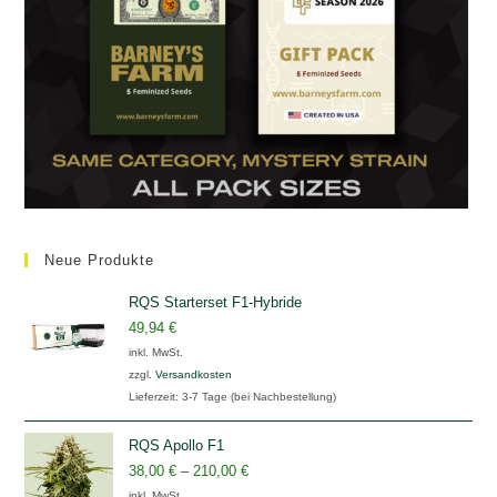
Neue Produkte
RQS Starterset F1-Hybride
49,94
€
inkl. MwSt.
zzgl.
Versandkosten
Lieferzeit:
3-7 Tage (bei Nachbestellung)
RQS Apollo F1
38,00
€
–
210,00
€
inkl. MwSt.