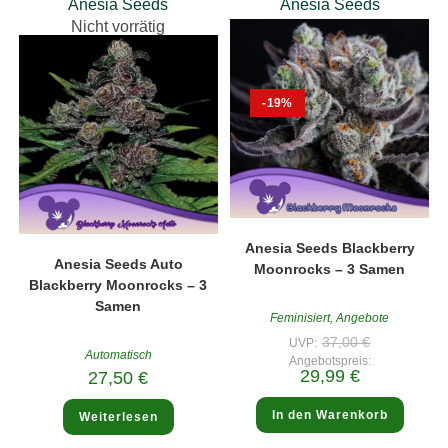
Anesia Seeds
Anesia Seeds
Nicht vorrätig
-19%
Anesia Seeds Blackberry
Anesia Seeds Auto
Moonrocks – 3 Samen
Blackberry Moonrocks – 3
Samen
Feminisiert
,
Angebote
Ursprünglic
37,00
€
UVP:
Preis
Automatisch
Angebotspreis:
war:
Aktueller
29,99
€
27,50
€
37,00 €
Preis
ist:
29,99 €.
In den Warenkorb
Weiterlesen