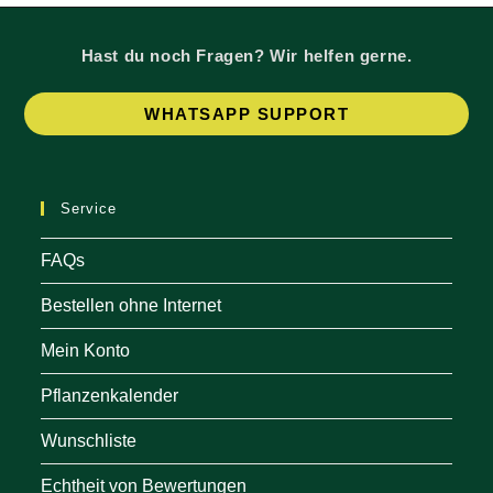
Hast du noch Fragen? Wir helfen gerne.
Op
WHATSAPP SUPPORT
in
a
ne
Service
tab
FAQs
Bestellen ohne Internet
Mein Konto
Pflanzenkalender
Wunschliste
Echtheit von Bewertungen