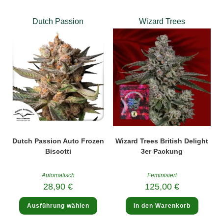
Dutch Passion
Wizard Trees
Dutch Passion Auto Frozen
Wizard Trees British Delight
Biscotti
3er Packung
Automatisch
Feminisiert
28,90
€
125,00
€
Dieses
Ausführung wählen
In den Warenkorb
Produkt
weist