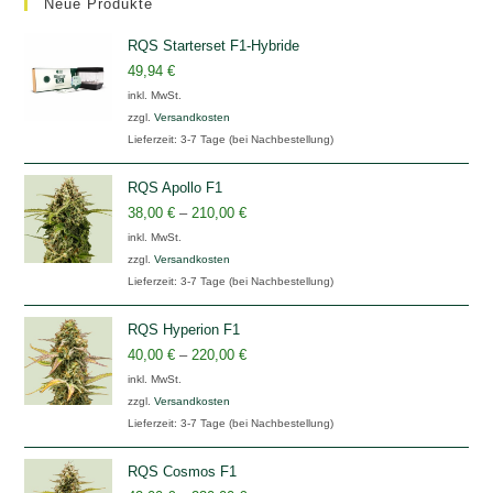
Neue Produkte
RQS Starterset F1-Hybride
49,94
€
inkl. MwSt.
zzgl.
Versandkosten
Lieferzeit:
3-7 Tage (bei Nachbestellung)
RQS Apollo F1
38,00
€
–
210,00
€
inkl. MwSt.
zzgl.
Versandkosten
Lieferzeit:
3-7 Tage (bei Nachbestellung)
RQS Hyperion F1
40,00
€
–
220,00
€
inkl. MwSt.
zzgl.
Versandkosten
Lieferzeit:
3-7 Tage (bei Nachbestellung)
RQS Cosmos F1