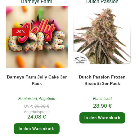
Barneys Farm
Dutch Passion
-20%
Barneys Farm Jelly Cake 3er
Dutch Passion Frozen
Pack
Biscotti 3er Pack
Feminisiert
,
Angebote
Feminisiert
Ursprünglicher
28,90
€
30,00
€
UVP:
Preis
Angebotspreis:
war:
Aktueller
24,08
€
30,00 €
In den Warenkorb
Preis
ist:
24,08 €.
In den Warenkorb