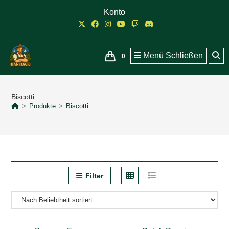
Zum
Konto
Inhalt
springen
Menü
Schließen
0
Biscotti
>
Produkte
>
Biscotti
Filter