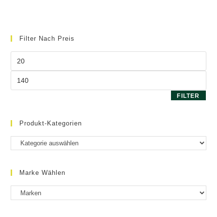
mehrere
Varianten
auf.
Die
Optionen
können
Filter Nach Preis
auf
der
Produktseite
Min.
gewählt
Preis
werden
Max.
Preis
FILTER
Produkt-Kategorien
Marke Wählen