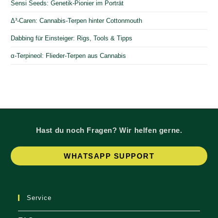
Sensi Seeds: Genetik-Pionier im Porträt
Δ³-Caren: Cannabis-Terpen hinter Cottonmouth
Dabbing für Einsteiger: Rigs, Tools & Tipps
α-Terpineol: Flieder-Terpen aus Cannabis
Hast du noch Fragen? Wir helfen gerne.
Op
WHATSAPP SUPPORT
in
a
ne
Service
tab