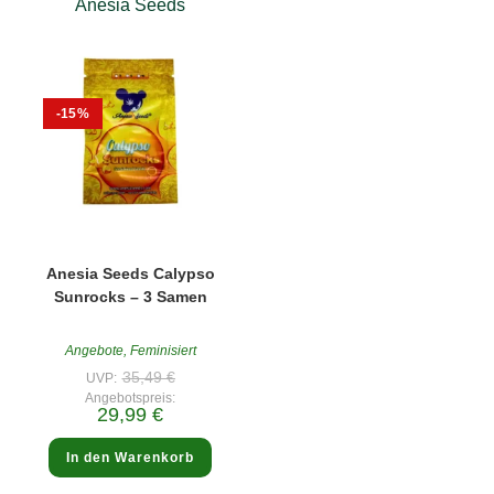
Anesia Seeds
-15%
Anesia Seeds Calypso
Sunrocks – 3 Samen
Angebote
,
Feminisiert
Ursprünglicher
35,49
€
UVP:
Preis
Angebotspreis:
war:
Aktueller
29,99
€
35,49 €
Preis
ist:
29,99 €.
In den Warenkorb