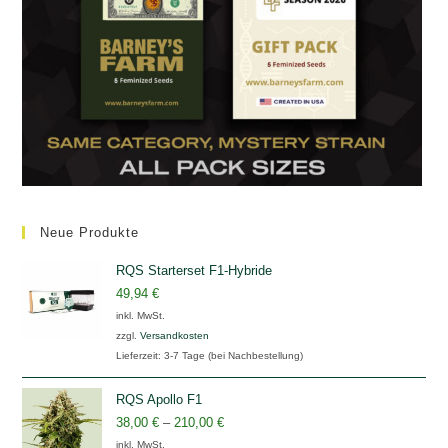
Neue Produkte
RQS Starterset F1-Hybride
49,94
€
inkl. MwSt.
zzgl.
Versandkosten
Lieferzeit:
3-7 Tage (bei Nachbestellung)
RQS Apollo F1
38,00
€
–
210,00
€
inkl. MwSt.