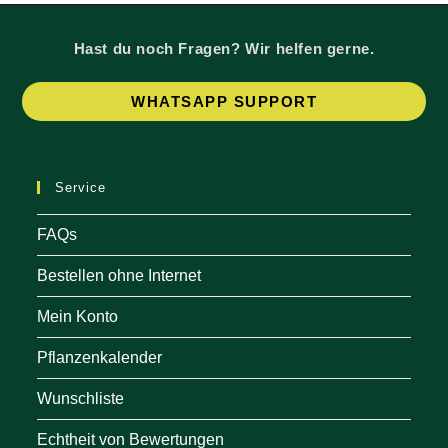
Hast du noch Fragen? Wir helfen gerne.
Op
WHATSAPP SUPPORT
in
a
ne
Service
tab
FAQs
Bestellen ohne Internet
Mein Konto
Pflanzenkalender
Wunschliste
Echtheit von Bewertungen