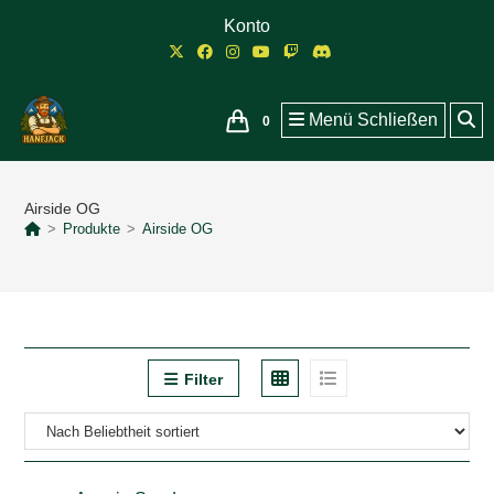
Zum
Konto
Inhalt
springen
Menü
Schließen
0
Airside OG
>
Produkte
>
Airside OG
Filter